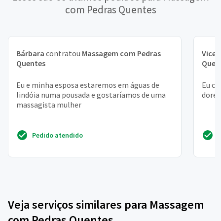
com Pedras Quentes
Bárbara
contratou
Massagem com Pedras
Vicen
Quentes
Quen
Eu e minha esposa estaremos em águas de
Eu ca
lindóia numa pousada e gostaríamos de uma
dores
massagista mulher
Pedido atendido
Veja serviços similares para Massagem
com Pedras Quentes