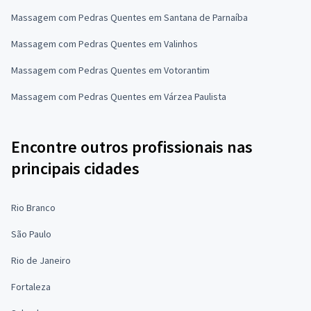
Massagem com Pedras Quentes em Santana de Parnaíba
Massagem com Pedras Quentes em Valinhos
Massagem com Pedras Quentes em Votorantim
Massagem com Pedras Quentes em Várzea Paulista
Encontre outros profissionais nas
principais cidades
Rio Branco
São Paulo
Rio de Janeiro
Fortaleza