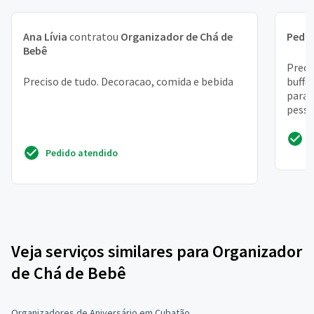
Ana Lívia
contratou
Organizador de Chá de
Pedr
Bebê
Preci
Preciso de tudo. Decoracao, comida e bebida
buffe
para 
pesso
somen
Pedido atendido
Veja serviços similares para Organizador
de Chá de Bebê
Organizadores de Aniversário em Cubatão