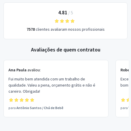
4.81
/
5
7578
clientes avaliaram nossos profissionais
Avaliações de quem contratou
Ana Paula
avaliou:
Rober
Fui muito bem atendida com um trabalho de
Excel
qualidade. Valeu a pena, orçamento grátis e não é
bom p
careiro. Obrigada!
para
Antônio Santos
/
Chá de Bebê
para
V