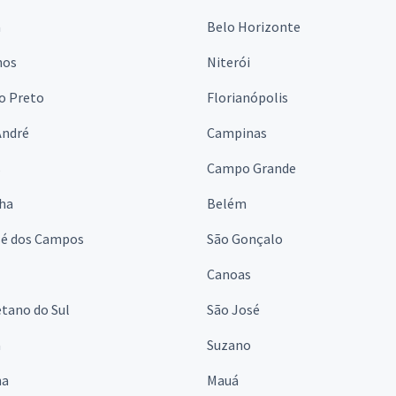
a
Belo Horizonte
hos
Niterói
o Preto
Florianópolis
André
Campinas
s
Campo Grande
lha
Belém
sé dos Campos
São Gonçalo
Canoas
tano do Sul
São José
á
Suzano
na
Mauá