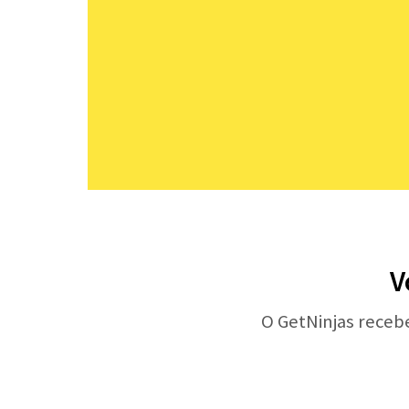
V
O GetNinjas receb