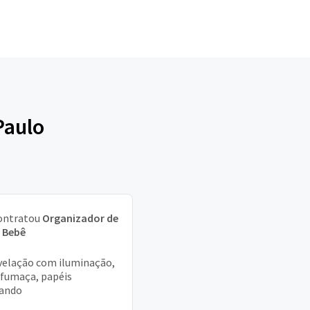
Paulo
ontratou
Organizador de
 Bebê
velação com iluminação,
 fumaça, papéis
rando