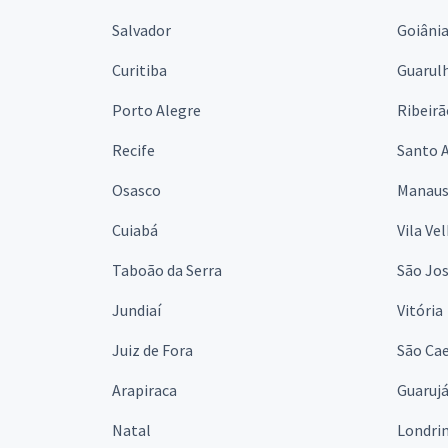
Salvador
Goiâni
Curitiba
Guarul
Porto Alegre
Ribeirã
Recife
Santo 
Osasco
Manau
Cuiabá
Vila Ve
Taboão da Serra
São Jo
Jundiaí
Vitória
Juiz de Fora
São Cae
Arapiraca
Guaruj
Natal
Londri