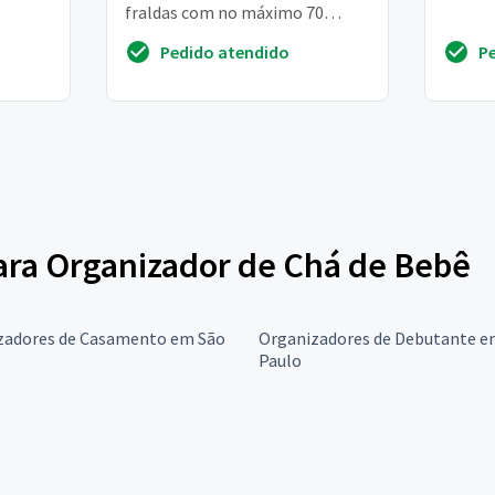
fraldas com no máximo 70
pessoas e que possa deslocar
Pedido atendido
P
para anápolis, somente se nã...
para Organizador de Chá de Bebê
zadores de Casamento em São
Organizadores de Debutante e
Paulo