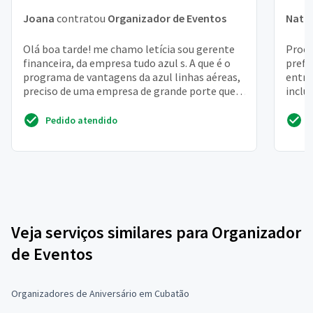
Joana
contratou
Organizador de Eventos
Nath
Olá boa tarde! me chamo letícia sou gerente
Procu
financeira, da empresa tudo azul s. A que é o
prefe
programa de vantagens da azul linhas aéreas,
entra
preciso de uma empresa de grande porte que
inclu
possa nos...
otimo!
Pedido atendido
Veja serviços similares para Organizador
de Eventos
Organizadores de Aniversário em Cubatão