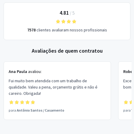
4.81
/
5
7578
clientes avaliaram nossos profissionais
Avaliações de quem contratou
Ana Paula
avaliou:
Rober
Fui muito bem atendida com um trabalho de
Excel
qualidade. Valeu a pena, orçamento grátis e não é
bom p
careiro. Obrigada!
para
Antônio Santos
/
Casamento
para
V