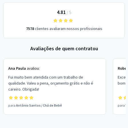
4.81
/
5
7578
clientes avaliaram nossos profissionais
Avaliações de quem contratou
Ana Paula
avaliou:
Rober
Fui muito bem atendida com um trabalho de
Excel
qualidade. Valeu a pena, orçamento grátis e não é
bom p
careiro. Obrigada!
para
Antônio Santos
/
Chá de Bebê
para
V