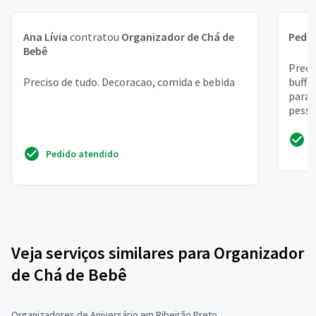
Ana Lívia
contratou
Organizador de Chá de
Pedr
Bebê
Preci
Preciso de tudo. Decoracao, comida e bebida
buffe
para 
pesso
somen
Pedido atendido
Veja serviços similares para Organizador
de Chá de Bebê
Organizadores de Aniversário em Ribeirão Preto