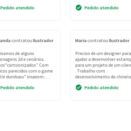
s e diversos tipos de sprites.
Acho que seria interessante
Pedido atendido
Pedido atendido
uímos di...
feito em ae...
nanda
contratou
Ilustrador
Maria
contratou
Ilustrador
isamos de alguns
Preciso de um designer par
onagens 2d e cenários.
ajudar a desenvolver estam
os"cartoonizados". Com
para um projeto de um cliente
icos parecidos com o game
. Trabalho com
tle dumbass" imagem :
desenvolvimento de chinelo
ps://lh5. Ggpht.
faço na lycra com estampa
Pedido atendido
Pedido atendido
yelvboi0pc8omslb_d1a56jr3zhnbhvfi...
digital)