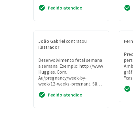
faça como um logo, pois será
jogo
Pedido atendido
usado em uma...
Poss
João Gabriel
contratou
Fer
Ilustrador
Prec
Desenvolvimento fetal semana
pers
a semana. Exemplo: http://www.
Amb
Huggies. Com.
gráf
Au/pregnancy/week-by-
"cas
week/12-weeks-pregnant. São
(htt
40 semanas de gestação, ou
Com/
Pedido atendido
seja, 40 ilustrações da gestante
com ...