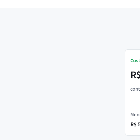
Cus
R$
cont
Meno
R$ 