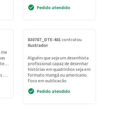
de referência. O projeto
Pedido atendido
necessariamente prec...
830787_DTE-481
contratou
Ilustrador
a me
pas
Alguém que seja um desenhista
. . .
profissional capaz de desenhar
histórias em quadrinhos seja em
s (
formato mangá ou americano.
Foco em publicação
Pedido atendido