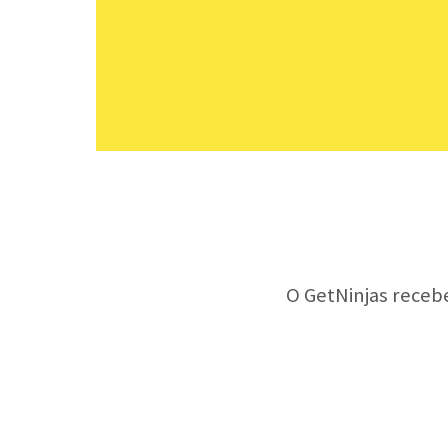
O GetNinjas receb