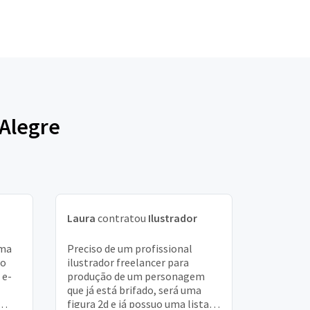
 Alegre
Laura
contratou
Ilustrador
uma
Preciso de um profissional
ho
ilustrador freelancer para
 e-
produção de um personagem
que já está brifado, será uma
figura 2d e já possuo uma lista