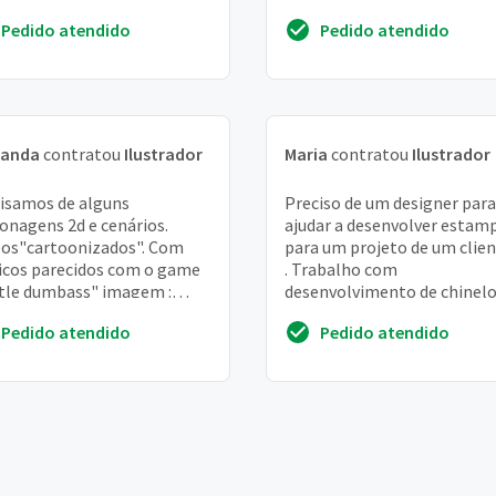
s e diversos tipos de sprites.
Acho que seria interessante
Pedido atendido
Pedido atendido
uímos di...
feito em ae...
nanda
contratou
Ilustrador
Maria
contratou
Ilustrador
isamos de alguns
Preciso de um designer par
onagens 2d e cenários.
ajudar a desenvolver estam
os"cartoonizados". Com
para um projeto de um cliente
icos parecidos com o game
. Trabalho com
tle dumbass" imagem :
desenvolvimento de chinelo
ps://lh5. Ggpht.
faço na lycra com estampa
Pedido atendido
Pedido atendido
yelvboi0pc8omslb_d1a56jr3zhnbhvfi...
digital)