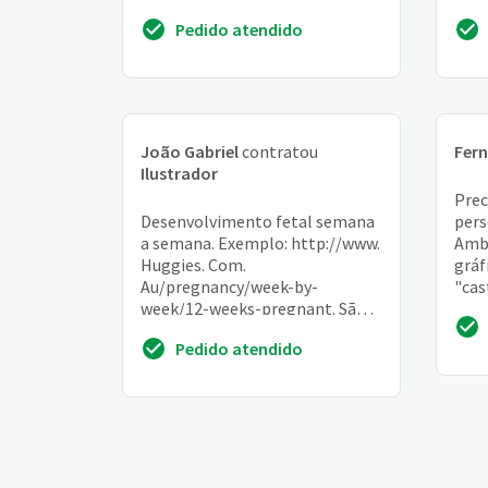
faça como um logo, pois será
jogo
Pedido atendido
usado em uma...
Poss
João Gabriel
contratou
Fer
Ilustrador
Prec
Desenvolvimento fetal semana
pers
a semana. Exemplo: http://www.
Amb
Huggies. Com.
gráf
Au/pregnancy/week-by-
"cas
week/12-weeks-pregnant. São
(htt
40 semanas de gestação, ou
Com/
Pedido atendido
seja, 40 ilustrações da gestante
com ...