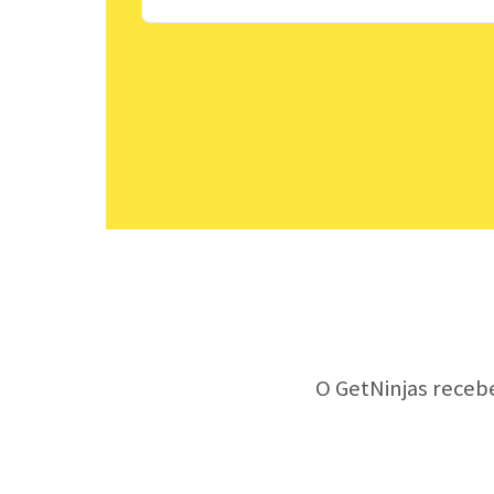
O GetNinjas receb