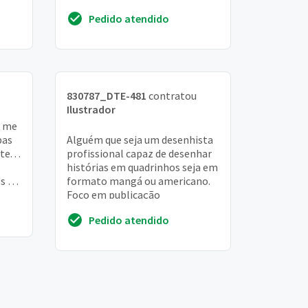
de referência. O projeto
Pedido atendido
necessariamente prec...
830787_DTE-481
contratou
Ilustrador
a me
pas
Alguém que seja um desenhista
. . .
profissional capaz de desenhar
histórias em quadrinhos seja em
s (
formato mangá ou americano.
Foco em publicação
Pedido atendido