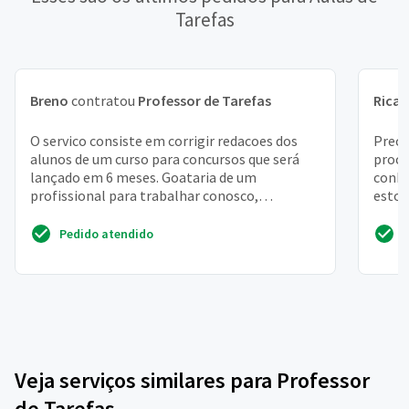
Tarefas
Breno
contratou
Professor de Tarefas
Rica
O servico consiste em corrigir redacoes dos
Preci
alunos de um curso para concursos que será
proce
lançado em 6 meses. Goataria de um
conhe
profissional para trabalhar conosco,
estou
corrigindo as redacoes
pross
Pedido atendido
Veja serviços similares para Professor
de Tarefas