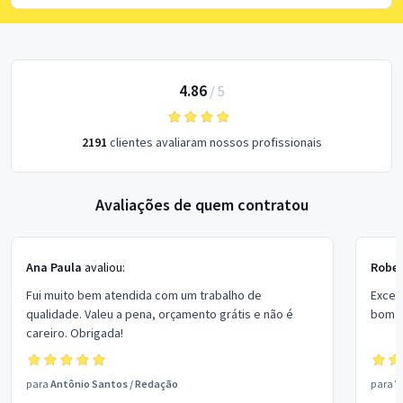
4.86
/
5
2191
clientes avaliaram nossos profissionais
Avaliações de quem contratou
Ana Paula
avaliou:
Rober
Fui muito bem atendida com um trabalho de
Excel
qualidade. Valeu a pena, orçamento grátis e não é
bom p
careiro. Obrigada!
para
Antônio Santos
/
Redação
para
V