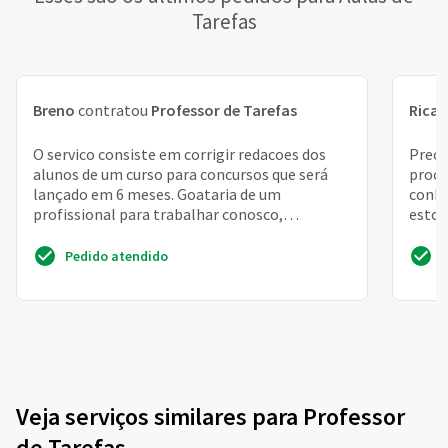
Tarefas
Breno
contratou
Professor de Tarefas
Rica
O servico consiste em corrigir redacoes dos
Preci
alunos de um curso para concursos que será
proce
lançado em 6 meses. Goataria de um
conhe
profissional para trabalhar conosco,
estou
corrigindo as redacoes
pross
Pedido atendido
Veja serviços similares para Professor
de Tarefas