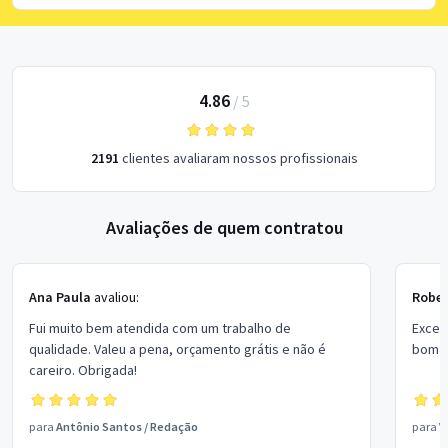
4.86
/
5
2191
clientes avaliaram nossos profissionais
Avaliações de quem contratou
Ana Paula
avaliou:
Rober
Fui muito bem atendida com um trabalho de
Excel
qualidade. Valeu a pena, orçamento grátis e não é
bom p
careiro. Obrigada!
para
Antônio Santos
/
Redação
para
V