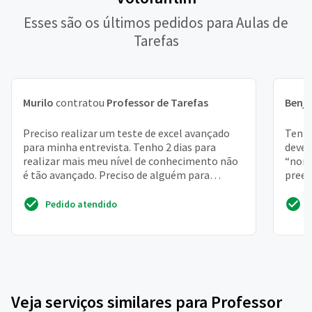
Esses são os últimos pedidos para Aulas de
Tarefas
Murilo
contratou
Professor de Tarefas
Benj
Preciso realizar um teste de excel avançado
Tenho
para minha entrevista. Tenho 2 dias para
deve 
realizar mais meu nível de conhecimento não
“nome
é tão avançado. Preciso de alguém para
preen
realizar
autom
Pedido atendido
Veja serviços similares para Professor