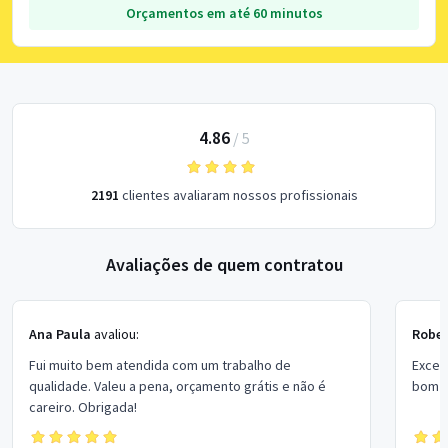
Orçamentos em até 60 minutos
4.86
/
5
2191
clientes avaliaram nossos profissionais
Avaliações de quem contratou
Ana Paula
avaliou:
Rober
Fui muito bem atendida com um trabalho de
Excel
qualidade. Valeu a pena, orçamento grátis e não é
bom p
careiro. Obrigada!