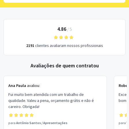
4.86
/
5
2191
clientes avaliaram nossos profissionais
Avaliações de quem contratou
Ana Paula
avaliou:
Rober
Fui muito bem atendida com um trabalho de
Excel
qualidade. Valeu a pena, orçamento grátis e não é
bom p
careiro. Obrigada!
para
Antônio Santos
/
Apresentações
para
V