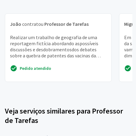
João
contratou
Professor de Tarefas
Migue
Realizar um trabalho de geografia de uma
Em 20
reportagem fictícia abordando aspossíveis
da sa
discussões e desdobramentosdos debates
vamos
sobre a quebra de patentes das vacinas da
dimin
covid-19no âmbito da ro...
menta
Pedido atendido
Veja serviços similares para Professor
de Tarefas