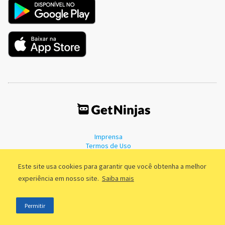
Imprensa
Termos de Uso
Política de Privacidade
Este site usa cookies para garantir que você obtenha a melhor
experiência em nosso site.
Saiba mais
©2011 - 2026, GetNinjas LTDA. CNPJ 55.744.877/0001-89 - Rua Dr.
Permitir
Fernandes Coelho, 85 - 3º andar - São Paulo/SP - Brasil
;