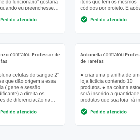
e do funcionário” gostaria
itens que tem os mesmos
 quando eu preenchesse
códigos por projeto. E apó
a outra fosse preenchida
fazer curva abc dos itens
Pedido atendido
Pedido atendido
maticamente e ...
enzo
Professor de
Antonella
Profes
contratou
contratou
fas
de Tarefas
oluna celulas do sangue 2°
● criar uma planilha de um
es que dão origem a essa
loja fictícia contendo 10
la ( gene e sessão
produtos. ● na coluna est
ificante) a direita os
será inserido a quantidade
res de diferenciação na
produtos que sua loja irá in
ula espinhal que
as vendas. ● total un, será
Pedido atendido
Pedido atendido
aboram para essa
soma de t...
rencia...