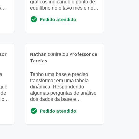
gráficos indicando o ponto de
s
equilíbrio no oitavo mês e no
13º mês a dívida foi paga (
Pedido atendido
receita). Fazer relaçã...
sor
Nathan
Professor de
contratou
Tarefas
a
Tenho uma base e preciso
transformar em uma tabela
oque
dinâmica. Respondendo
 de
algumas perguntas de análise
iciar
dos dados da base e
 a
apresentar um gráfico com
Pedido atendido
aumento, queda e riscos