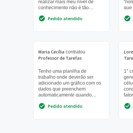
realizar mais meu nível de
“nom
conhecimento não é tão
que
avançado. Preciso de alguém
uma 
Pedido atendido
para realizar
auto
Maria Cecília
Lor
contratou
Professor de Tarefas
Tare
Tenho uma planilha de
1° c
trabalho onde deverão ser
gen
adicionado um gráfico com os
célu
dados que preenchem
cond
automaticamente quando
fato
alimentícios. E uma outra
med
Pedido atendido
planilha dentro dessa
col
contendo os dados g...
dife