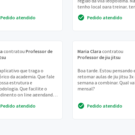
região da vila leopoldina. N
tenho local para treinar, ter
que ser na casa do professor
Pedido atendido
Pedido atendido
...
ia
contratou
Professor de
Maria Clara
contratou
itsu
Professor de jiu jitsu
plicativo que traga o
Boa tarde. Estou pensando
órico da academia. Que fale
retomar aulas de jiu jitsu 3x
ossa estrutura e
semana a combinar. Qual va
dologia. Que facilite o
mensal?
dinento on line agendando
iculas e aulas
Pedido atendido
Pedido atendido
rimentais. Que dê
rmaçõ...