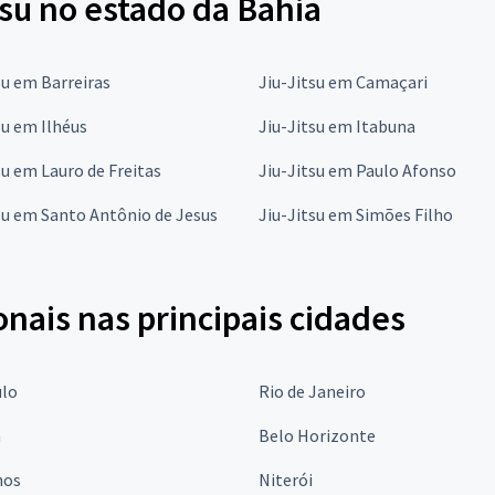
tsu no estado da Bahia
su em Barreiras
Jiu-Jitsu em Camaçari
su em Ilhéus
Jiu-Jitsu em Itabuna
su em Lauro de Freitas
Jiu-Jitsu em Paulo Afonso
su em Santo Antônio de Jesus
Jiu-Jitsu em Simões Filho
onais nas principais cidades
ulo
Rio de Janeiro
a
Belo Horizonte
hos
Niterói