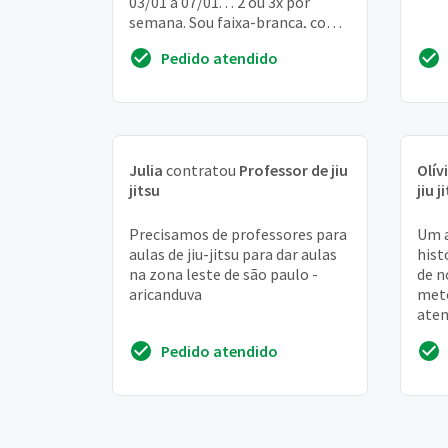
03/01 a 07/01. . . 2 ou 3x por
semana. Sou faixa-branca, com
quase 1 ano de prática e g...
Pedido atendido
Julia
contratou
Professor de jiu
Olív
jitsu
jiu j
Precisamos de professores para
Um a
aulas de jiu-jitsu para dar aulas
hist
na zona leste de são paulo -
de n
aricanduva
meto
aten
matr
Pedido atendido
expe
info