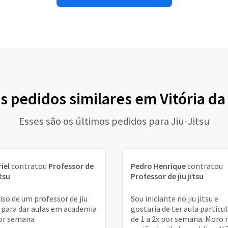
s pedidos similares em Vitória d
Esses são os últimos pedidos para Jiu-Jitsu
iel
contratou
Professor de
Pedro Henrique
contratou
itsu
Professor de jiu jitsu
iso de um professor de jiu
Sou iniciante no jiu jitsu e
u para dar aulas em academia
gostaria de ter aula particul
or semana
de 1 a 2x por semana. Moro 