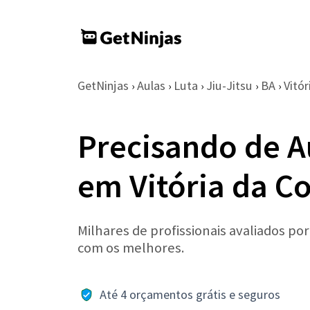
GetNinjas
Aulas
Luta
Jiu-Jitsu
BA
Vitó
›
›
›
›
›
Precisando de Au
em Vitória da C
Milhares de profissionais avaliados po
com os melhores.
Até 4 orçamentos grátis e seguros