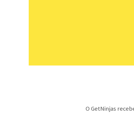
O GetNinjas receb