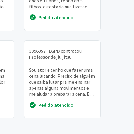
ão
anos e 11 anos, tenho dois
ia
filhos, e gostaria que fizessem
, ou
parte de algo assim. Meu
Pedido atendido
menino, muriel, de 4 ...
3996357_LGPD
contratou
Professor de jiu jitsu
 em
Sou ator e tenho que fazer uma
 na
cena lutando. Preciso de alguém
lor
que saiba lutar pra me ensinar
apenas alguns movimentos e
me ajudar a preparar a cena. É
super urgente! pago bem!
Pedido atendido