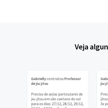
Veja algun
Gabrielly
contratou
Professor
Gabr
de jiu jitsu
jiu j
Preciso de aulas particulares de
Prec
jiu-jitsu em são caetano do sul
jits
para os dias: 27/12, 28/12, 29/12,
3x p