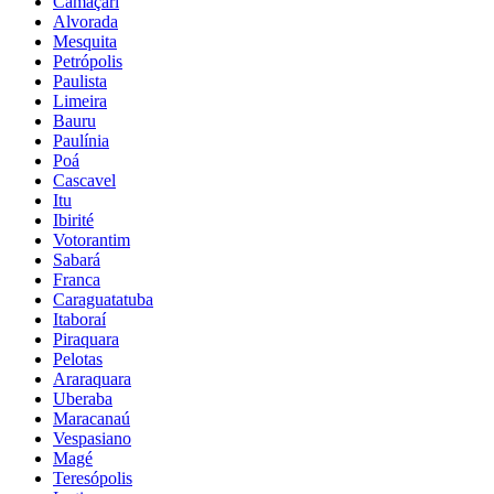
Camaçari
Alvorada
Mesquita
Petrópolis
Paulista
Limeira
Bauru
Paulínia
Poá
Cascavel
Itu
Ibirité
Votorantim
Sabará
Franca
Caraguatatuba
Itaboraí
Piraquara
Pelotas
Araraquara
Uberaba
Maracanaú
Vespasiano
Magé
Teresópolis