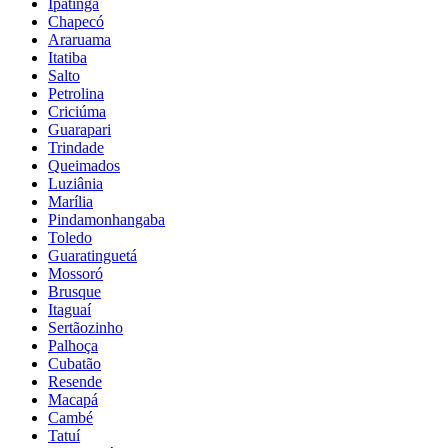
Ipatinga
Chapecó
Araruama
Itatiba
Salto
Petrolina
Criciúma
Guarapari
Trindade
Queimados
Luziânia
Marília
Pindamonhangaba
Toledo
Guaratinguetá
Mossoró
Brusque
Itaguaí
Sertãozinho
Palhoça
Cubatão
Resende
Macapá
Cambé
Tatuí