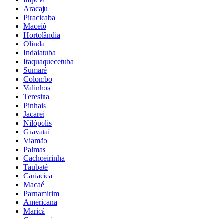
Aracaju
Piracicaba
Maceió
Hortolândia
Olinda
Indaiatuba
Itaquaquecetuba
Sumaré
Colombo
Valinhos
Teresina
Pinhais
Jacareí
Nilópolis
Gravataí
Viamão
Palmas
Cachoeirinha
Taubaté
Cariacica
Macaé
Parnamirim
Americana
Maricá