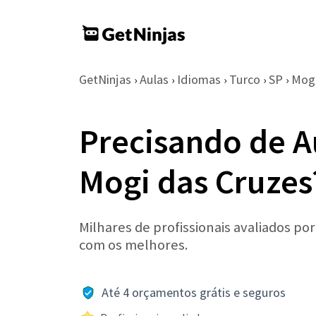
GetNinjas
Aulas
Idiomas
Turco
SP
Mogi
›
›
›
›
›
Precisando de A
Mogi das Cruzes
Milhares de profissionais avaliados po
com os melhores.
Até 4 orçamentos grátis e seguros