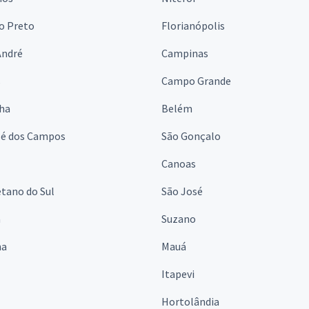
o Preto
Florianópolis
André
Campinas
s
Campo Grande
lha
Belém
sé dos Campos
São Gonçalo
Canoas
tano do Sul
São José
á
Suzano
na
Mauá
Itapevi
Hortolândia