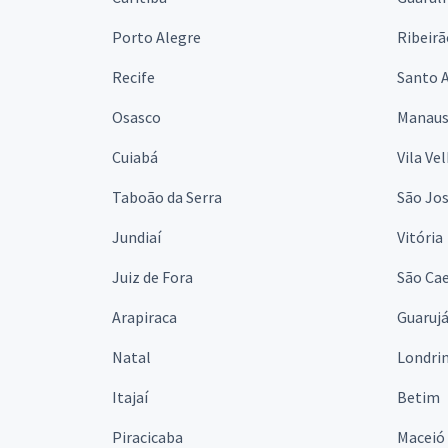
Porto Alegre
Ribeirã
Recife
Santo 
Osasco
Manau
Cuiabá
Vila Ve
Taboão da Serra
São Jo
Jundiaí
Vitória
Juiz de Fora
São Cae
Arapiraca
Guaruj
Natal
Londri
Itajaí
Betim
Piracicaba
Maceió