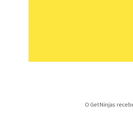
O GetNinjas receb