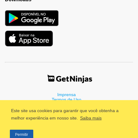
Imprensa
Termos de Uso
Política de Privacidade
Este site usa cookies para garantir que você obtenha a
melhor experiência em nosso site.
Saiba mais
©2011 - 2026, GetNinjas LTDA. CNPJ 55.744.877/0001-89 - Rua
Permitir
Dr. Fernandes Coelho, 85 - 3º andar - São Paulo/SP - Brasil