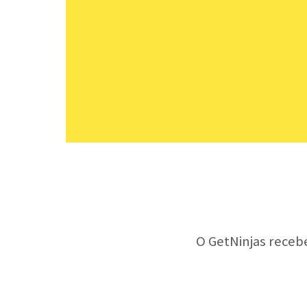
O GetNinjas receb