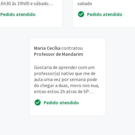
16h30 às 19h00 e sábado
sabado
quer horário exceto das
Pedido atendido
Pedido atendido
 às 11h00 rio:
Maria Cecília
contratou
Professor de Mandarim
Gostaria de aprender com um
professor(a) nativo que me de
aula uma vez por semana pode
do chegar a duas, moro nos eua,
entao estou 2h atras de SP
capital, tenho disponivel de seg
Pedido atendido
a sexta ...