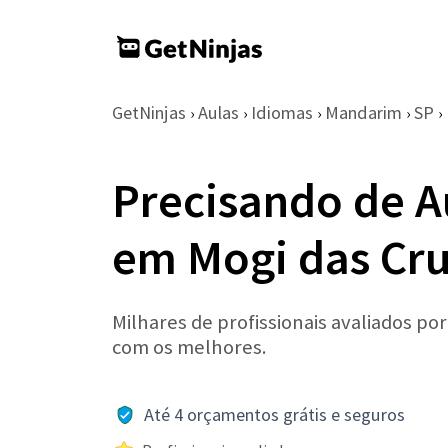
GetNinjas
Aulas
Idiomas
Mandarim
SP
›
›
›
›
›
Precisando de 
em Mogi das Cr
Milhares de profissionais avaliados po
com os melhores.
Até 4 orçamentos grátis e seguros