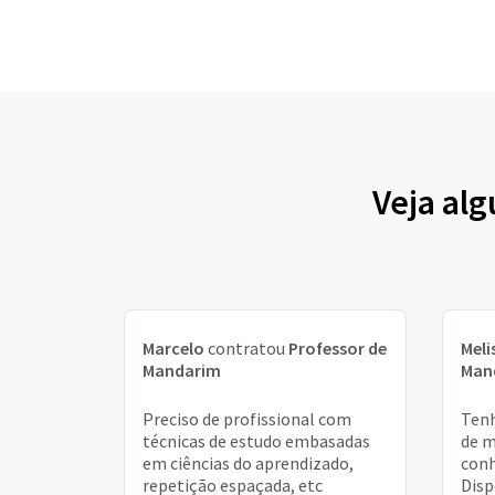
Veja al
Marcelo
contratou
Professor de
Meli
Mandarim
Man
Preciso de profissional com
Tenh
técnicas de estudo embasadas
de m
em ciências do aprendizado,
conh
repetição espaçada, etc
Disp