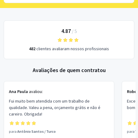
4.87
/
5
482
clientes avaliaram nossos profissionais
Avaliações de quem contratou
Ana Paula
avaliou:
Rober
Fui muito bem atendida com um trabalho de
Excel
qualidade. Valeu a pena, orçamento grátis e não é
bom p
careiro. Obrigada!
para
Antônio Santos
/
Turco
para
V