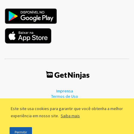
Imprensa
Termos de Uso
Política de Privacidade
Este site usa cookies para garantir que você obtenha a melhor
experiência em nosso site.
Saiba mais
©2011 - 2026, GetNinjas LTDA. CNPJ 55.744.877/0001-89 - Rua Dr.
Permitir
Fernandes Coelho, 85 - 3º andar - São Paulo/SP - Brasil