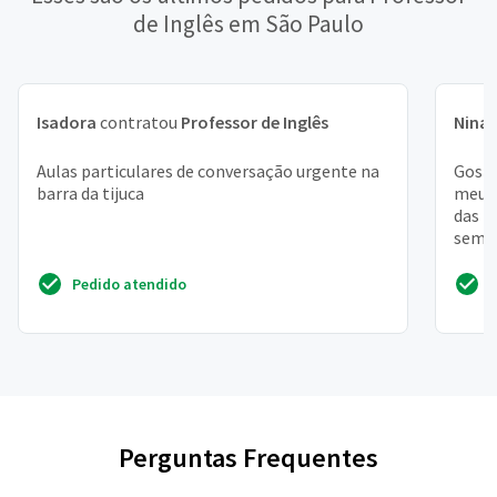
de Inglês em São Paulo
Isadora
contratou
Professor de Inglês
Nina
Aulas particulares de conversação urgente na
Gosta
barra da tijuca
meu t
das 1
seman
desta
Pedido atendido
Perguntas Frequentes