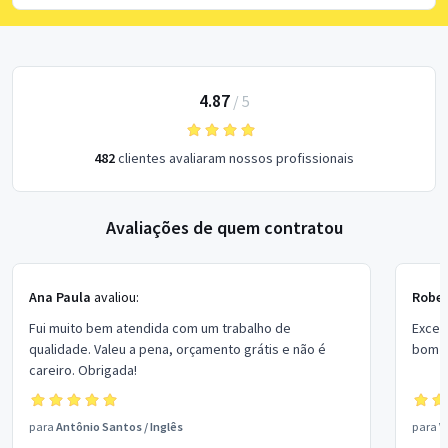
4.87
/
5
482
clientes avaliaram nossos profissionais
Avaliações de quem contratou
Ana Paula
avaliou:
Rober
Fui muito bem atendida com um trabalho de
Excel
qualidade. Valeu a pena, orçamento grátis e não é
bom p
careiro. Obrigada!
para
Antônio Santos
/
Inglês
para
V