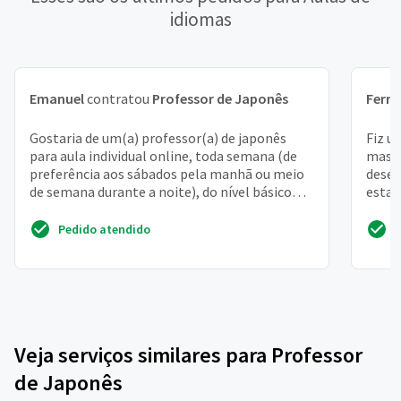
idiomas
Emanuel
contratou
Professor de Japonês
Fern
Gostaria de um(a) professor(a) de japonês
Fiz u
para aula individual online, toda semana (de
mas i
preferência aos sábados pela manhã ou meio
desej
de semana durante a noite), do nível básico
estar
para adulto
progr
Pedido atendido
Veja serviços similares para Professor
de Japonês