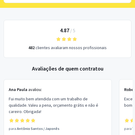
4.87
/
5
482
clientes avaliaram nossos profissionais
Avaliações de quem contratou
Ana Paula
avaliou:
Rober
Fui muito bem atendida com um trabalho de
Excel
qualidade. Valeu a pena, orçamento grátis e não é
bom p
careiro. Obrigada!
para
Antônio Santos
/
Japonês
para
V