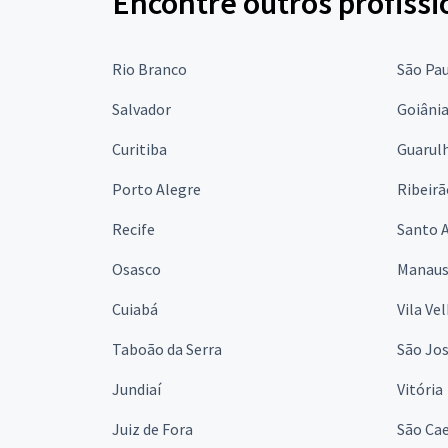
Encontre outros profissi
Rio Branco
São Pa
Salvador
Goiâni
Curitiba
Guarul
Porto Alegre
Ribeirã
Recife
Santo 
Osasco
Manau
Cuiabá
Vila Ve
Taboão da Serra
São Jo
Jundiaí
Vitória
Juiz de Fora
São Cae