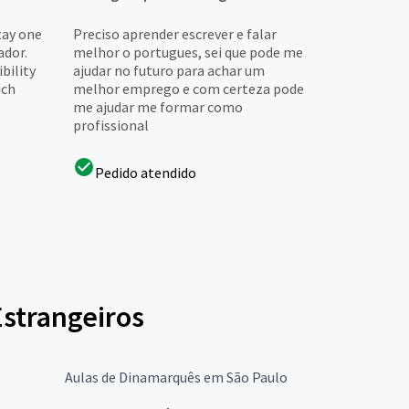
tay one
Preciso aprender escrever e falar
ador.
melhor o portugues, sei que pode me
bility
ajudar no futuro para achar um
uch
melhor emprego e com certeza pode
me ajudar me formar como
profissional
Pedido atendido
Estrangeiros
Aulas de Dinamarquês em São Paulo