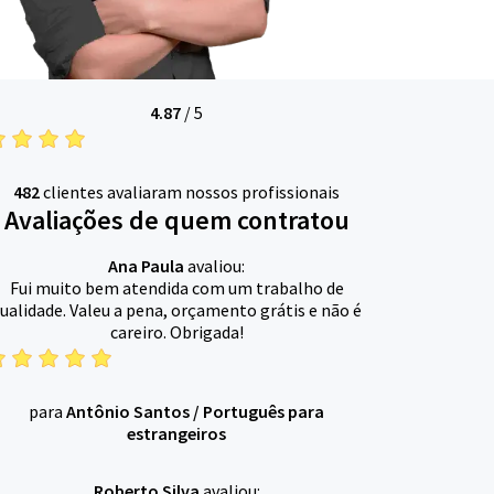
4.87
/
5
482
clientes avaliaram nossos profissionais
Avaliações de quem contratou
Ana Paula
avaliou:
Fui muito bem atendida com um trabalho de
ualidade. Valeu a pena, orçamento grátis e não é
careiro. Obrigada!
para
Antônio Santos
/
Português para
estrangeiros
Roberto Silva
avaliou: