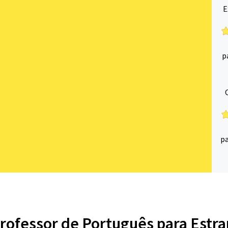
E
p
p
Professor de Português para Estra