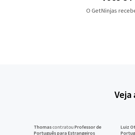
O GetNinjas receb
Veja
Thomas
contratou
Professor de
Luiz O
Português para Estrangeiros
Portug