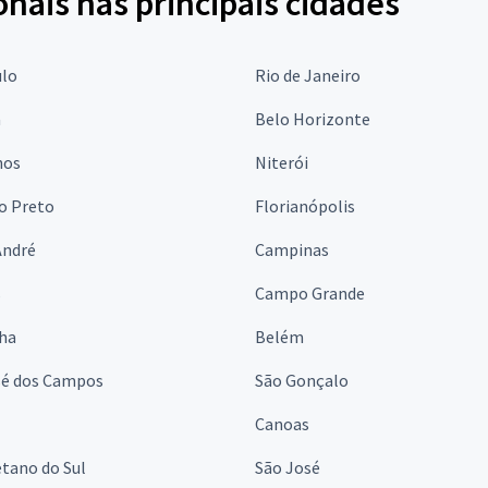
onais nas principais cidades
ulo
Rio de Janeiro
a
Belo Horizonte
hos
Niterói
o Preto
Florianópolis
André
Campinas
s
Campo Grande
lha
Belém
sé dos Campos
São Gonçalo
Canoas
tano do Sul
São José