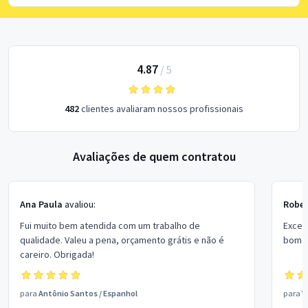
4.87
/
5
482
clientes avaliaram nossos profissionais
Avaliações de quem contratou
Ana Paula
avaliou:
Rober
Fui muito bem atendida com um trabalho de
Excel
qualidade. Valeu a pena, orçamento grátis e não é
bom p
careiro. Obrigada!
para
Antônio Santos
/
Espanhol
para
V