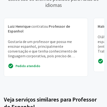
idiomas
Luiz Henrique
contratou
Professor de
Malu
Espanhol
Olá! 
Gostaria de um professor que possa me
espan
ensinar espanhol, principalmente
(entr
conversação e que tenha conhecimento de
Traba
linguagem corporativa, pois preciso de
paulis
espanhol no trabalho
Pedido atendido
Veja serviços similares para Professor
de Espanhol