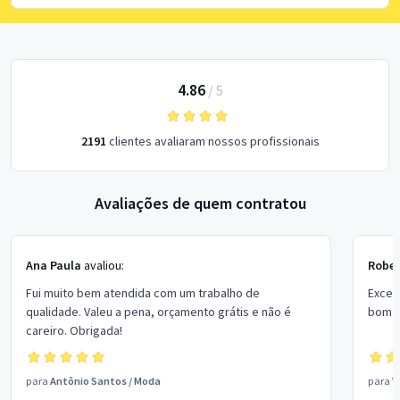
4.86
/
5
2191
clientes avaliaram nossos profissionais
Avaliações de quem contratou
Ana Paula
avaliou:
Rober
Fui muito bem atendida com um trabalho de
Excel
qualidade. Valeu a pena, orçamento grátis e não é
bom p
careiro. Obrigada!
para
Antônio Santos
/
Moda
para
V