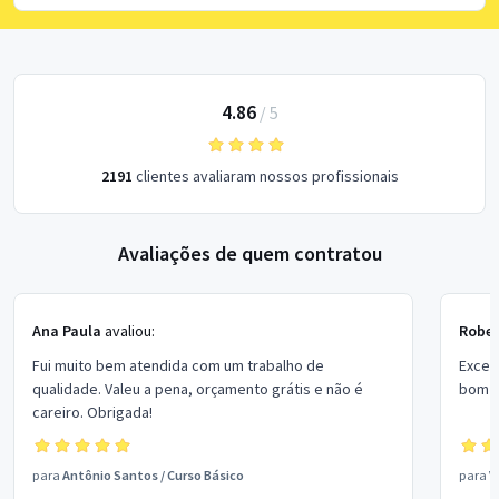
4.86
/
5
2191
clientes avaliaram nossos profissionais
Avaliações de quem contratou
Ana Paula
avaliou:
Rober
Fui muito bem atendida com um trabalho de
Excel
qualidade. Valeu a pena, orçamento grátis e não é
bom p
careiro. Obrigada!
para
Antônio Santos
/
Curso Básico
para
V