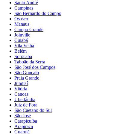
Santo André
Campinas
São Bernardo do Campo
Osasco
Manaus
Campo Grande
Joinville
Cuiabá
Vila Velha
Belém
Sorocaba
Taboão da Serra
São José dos Campos
São Gonçalo
Praia Grande
Jundiaí
Vitória
Canoas
Uberlândia
Juiz de Fora
São Caetano do Sul
São José
Carapicuíba
Arapiraca
Guarujá