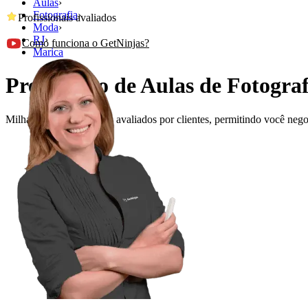
Aulas
›
Fotografia
›
Profissionais avaliados
Moda
›
RJ
›
Como funciona o GetNinjas?
Marica
Precisando de Aulas de Fotogr
Milhares de profissionais avaliados por clientes, permitindo você ne