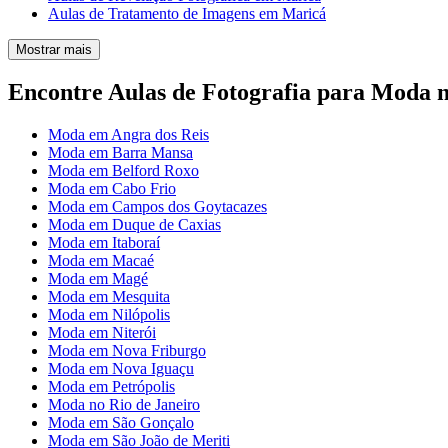
Aulas de Tratamento de Imagens em Maricá
Mostrar mais
Encontre Aulas de Fotografia para Moda n
Moda em Angra dos Reis
Moda em Barra Mansa
Moda em Belford Roxo
Moda em Cabo Frio
Moda em Campos dos Goytacazes
Moda em Duque de Caxias
Moda em Itaboraí
Moda em Macaé
Moda em Magé
Moda em Mesquita
Moda em Nilópolis
Moda em Niterói
Moda em Nova Friburgo
Moda em Nova Iguaçu
Moda em Petrópolis
Moda no Rio de Janeiro
Moda em São Gonçalo
Moda em São João de Meriti