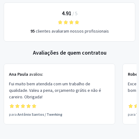
4.91
/
5
95
clientes avaliaram nossos profissionais
Avaliações de quem contratou
Ana Paula
avaliou:
Rober
Fui muito bem atendida com um trabalho de
Excel
qualidade. Valeu a pena, orçamento grátis e não é
bom p
careiro. Obrigada!
para
Antônio Santos
/
Twerking
para
V