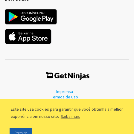
Imprensa
Termos de Uso
Política de Privacidade
Este site usa cookies para garantir que você obtenha a melhor
experiência em nosso site.
Saiba mais
©2011 - 2026, GetNinjas LTDA. CNPJ 55.744.877/0001-89 - Rua Dr.
Permitir
Fernandes Coelho, 85 - 3º andar - São Paulo/SP - Brasil