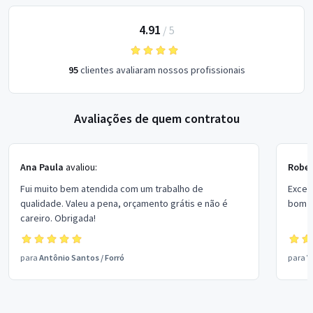
4.91
/
5
95
clientes avaliaram nossos profissionais
Avaliações de quem contratou
Ana Paula
avaliou:
Rober
Fui muito bem atendida com um trabalho de
Excel
qualidade. Valeu a pena, orçamento grátis e não é
bom p
careiro. Obrigada!
para
Antônio Santos
/
Forró
para
V