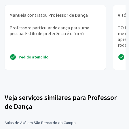
Manuela
contratou
Professor de Dança
Vitór
Professora particular de dança para uma
TO fr
pessoa. Estilo de preferência é o forró
me en
apren
roda 
Moro .
Pedido atendido
Veja serviços similares para Professor
de Dança
Aulas de Axé em São Bernardo do Campo