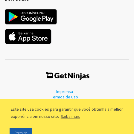
Imprensa
Termos de Uso
Política de Privacidade
Este site usa cookies para garantir que você obtenha a melhor
experiência em nosso site.
Saiba mais
©2011 - 2026, GetNinjas LTDA. CNPJ 55.744.877/0001-89 - Rua Dr.
Permitir
Fernandes Coelho, 85 - 3º andar - São Paulo/SP - Brasil