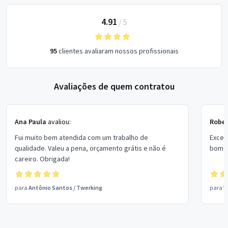
4.91
/
5
95
clientes avaliaram nossos profissionais
Avaliações de quem contratou
Ana Paula
avaliou:
Rober
Fui muito bem atendida com um trabalho de
Excel
qualidade. Valeu a pena, orçamento grátis e não é
bom p
careiro. Obrigada!
para
Antônio Santos
/
Twerking
para
V