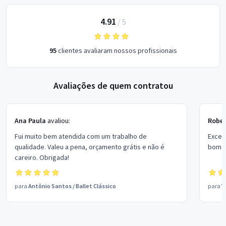
4.91
/
5
95
clientes avaliaram nossos profissionais
Avaliações de quem contratou
Ana Paula
avaliou:
Rober
Fui muito bem atendida com um trabalho de
Excel
qualidade. Valeu a pena, orçamento grátis e não é
bom p
careiro. Obrigada!
para
Antônio Santos
/
Ballet Clássico
para
V