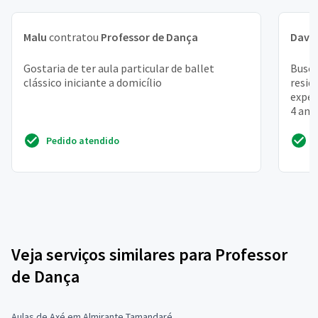
Malu
contratou
Professor de Dança
Davi 
Gostaria de ter aula particular de ballet
Busco
clássico iniciante a domicílio
resid
exper
4 anos
Pedido atendido
Veja serviços similares para Professor
de Dança
Aulas de Axé em Almirante Tamandaré