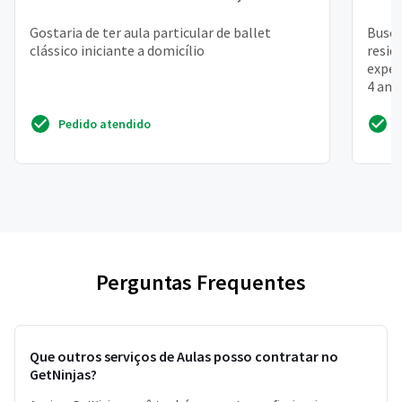
Gostaria de ter aula particular de ballet
Busco
clássico iniciante a domicílio
resid
exper
4 anos
Pedido atendido
Perguntas Frequentes
Que outros serviços de Aulas posso contratar no
GetNinjas?