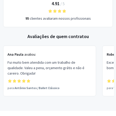
4.91
/
5
95
clientes avaliaram nossos profissionais
Avaliações de quem contratou
Ana Paula
avaliou:
Rober
Fui muito bem atendida com um trabalho de
Excel
qualidade. Valeu a pena, orçamento grátis e não é
bom p
careiro. Obrigada!
para
Antônio Santos
/
Ballet Clássico
para
V