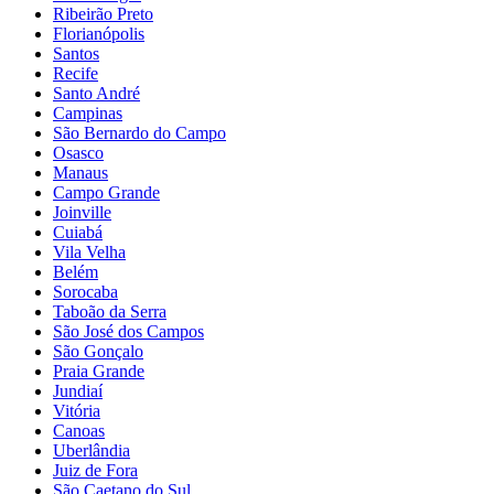
Ribeirão Preto
Florianópolis
Santos
Recife
Santo André
Campinas
São Bernardo do Campo
Osasco
Manaus
Campo Grande
Joinville
Cuiabá
Vila Velha
Belém
Sorocaba
Taboão da Serra
São José dos Campos
São Gonçalo
Praia Grande
Jundiaí
Vitória
Canoas
Uberlândia
Juiz de Fora
São Caetano do Sul