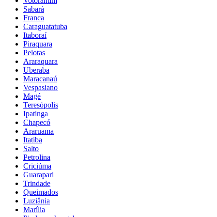
Votorantim
Sabará
Franca
Caraguatatuba
Itaboraí
Piraquara
Pelotas
Araraquara
Uberaba
Maracanaú
Vespasiano
Magé
Teresópolis
Ipatinga
Chapecó
Araruama
Itatiba
Salto
Petrolina
Criciúma
Guarapari
Trindade
Queimados
Luziânia
Marília