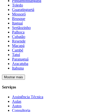
Pindamonhangaba
Toledo
Guaratinguetá
Mossoró
Brusque
Itaguaí
Sertãozinho
Palhoça
Cubatão
Resende
Macapá
Cambé
Tatuí
Paranaguá
Araçatuba
Itabuna
Mostrar mais
Serviços
Assistência Técnica
Aulas
Autos
Consultoria