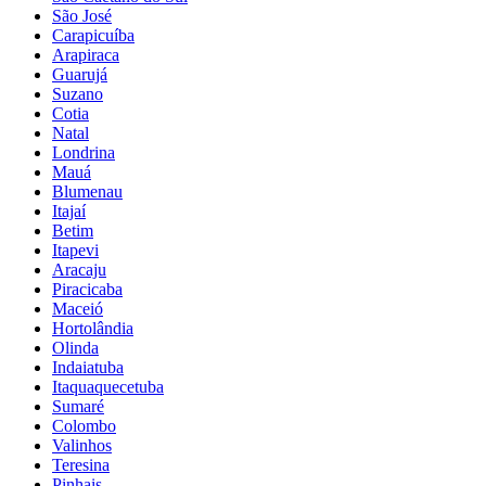
São José
Carapicuíba
Arapiraca
Guarujá
Suzano
Cotia
Natal
Londrina
Mauá
Blumenau
Itajaí
Betim
Itapevi
Aracaju
Piracicaba
Maceió
Hortolândia
Olinda
Indaiatuba
Itaquaquecetuba
Sumaré
Colombo
Valinhos
Teresina
Pinhais