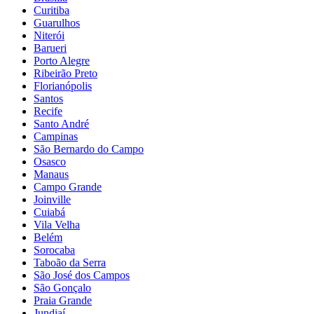
Curitiba
Guarulhos
Niterói
Barueri
Porto Alegre
Ribeirão Preto
Florianópolis
Santos
Recife
Santo André
Campinas
São Bernardo do Campo
Osasco
Manaus
Campo Grande
Joinville
Cuiabá
Vila Velha
Belém
Sorocaba
Taboão da Serra
São José dos Campos
São Gonçalo
Praia Grande
Jundiaí