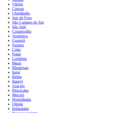
Vitória
Canoas
Uberlândia
Juiz de Fora
São Caetano do Sul
São José
Carapicuíba
Arapiraca
Guarujá
Suzano
Cotia
Natal
Londrina
Mauá
Blumenau
Itajaí
Betim
Itapevi
Aracaju
Piracicaba
Maceió
Hortolândia
Olinda
Indaiatuba