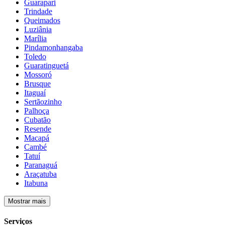
Guarapari
Trindade
Queimados
Luziânia
Marília
Pindamonhangaba
Toledo
Guaratinguetá
Mossoró
Brusque
Itaguaí
Sertãozinho
Palhoça
Cubatão
Resende
Macapá
Cambé
Tatuí
Paranaguá
Araçatuba
Itabuna
Mostrar mais
Serviços