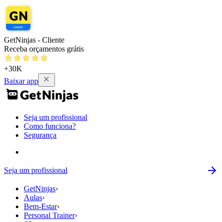
GetNinjas - Cliente
Receba orçamentos grátis
+30K
Baixar app
Seja um profissional
Como funciona?
Segurança
Seja um profissional
GetNinjas
›
Aulas
›
Bem-Estar
›
Personal Trainer
›