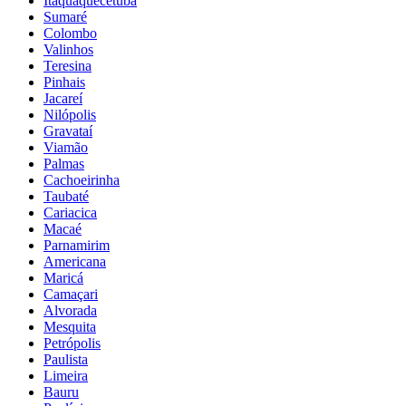
Itaquaquecetuba
Sumaré
Colombo
Valinhos
Teresina
Pinhais
Jacareí
Nilópolis
Gravataí
Viamão
Palmas
Cachoeirinha
Taubaté
Cariacica
Macaé
Parnamirim
Americana
Maricá
Camaçari
Alvorada
Mesquita
Petrópolis
Paulista
Limeira
Bauru