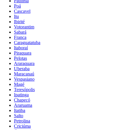
Paulínia
Poá
Cascavel
Itu
Ibirité
Votorantim
Sabará
Franca
Caraguatatuba
Itaboraí
Piraquara
Pelotas
Araraquara
Uberaba
Maracanaú
Vespasiano
Magé
Teresópolis
Ipatinga
Chapecó
Araruama
Itatiba
Salto
Petrolina
Criciúma