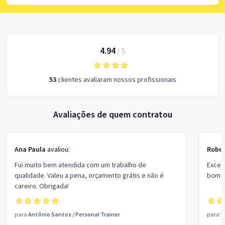
4.94
/
5
53
clientes avaliaram nossos profissionais
Avaliações de quem contratou
Ana Paula
avaliou:
Rober
Fui muito bem atendida com um trabalho de
Excel
qualidade. Valeu a pena, orçamento grátis e não é
bom p
careiro. Obrigada!
para
Antônio Santos
/
Personal Trainer
para
V