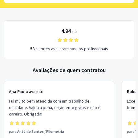
4.94
/
5
53
clientes avaliaram nossos profissionais
Avaliações de quem contratou
Ana Paula
avaliou:
Rober
Fui muito bem atendida com um trabalho de
Excel
qualidade. Valeu a pena, orçamento grátis e não é
bom p
careiro. Obrigada!
para
Antônio Santos
/
Pliometria
para
V