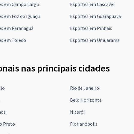
es em Campo Largo
Esportes em Cascavel
es em Foz do Iguaçu
Esportes em Guarapuava
es em Paranaguá
Esportes em Pinhais
es em Toledo
Esportes em Umuarama
onais nas principais cidades
ulo
Rio de Janeiro
a
Belo Horizonte
hos
Niterói
o Preto
Florianópolis