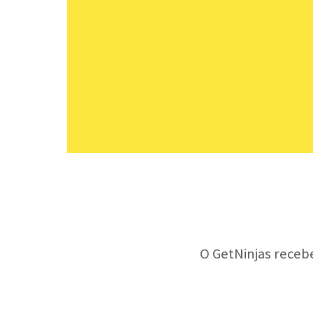
O GetNinjas receb