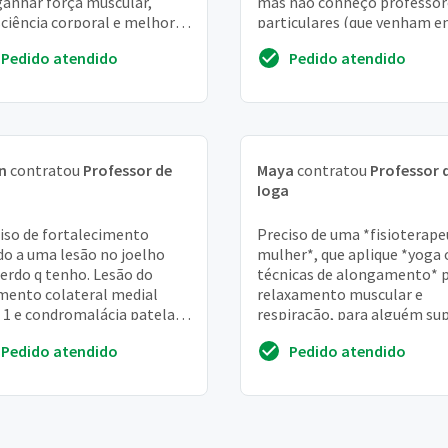
anhar força muscular,
mas não conheço professor
ciência corporal e melhor
particulares (que venham 
espiração
casa) dessa modalidade, ne
Pedido atendido
Pedido atendido
tenho noções de valor...
n
contratou
Professor de
Maya
contratou
Professor 
a
Ioga
iso de fortalecimento
Preciso de uma *fisioterape
do a uma lesão no joelho
mulher*, que aplique *yoga 
erdo q tenho. Lesão do
técnicas de alongamento* 
mento colateral medial
relaxamento muscular e
 1 e condromalácia patelar
respiração, para alguém su
fissura medial
iniciante com problemas d
Pedido atendido
Pedido atendido
dor na atm. ...