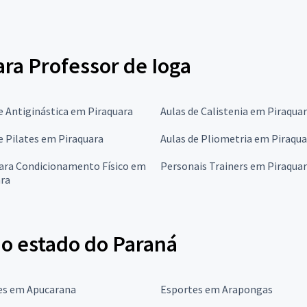
ara Professor de Ioga
e Antiginástica em Piraquara
Aulas de Calistenia em Piraqua
e Pilates em Piraquara
Aulas de Pliometria em Piraqua
para Condicionamento Físico em
Personais Trainers em Piraqua
ara
no estado do Paraná
es em Apucarana
Esportes em Arapongas