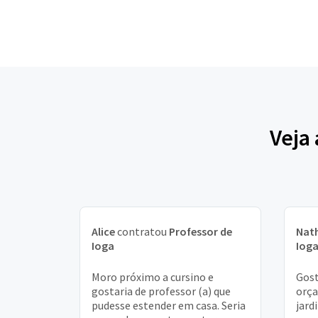
Veja
Alice
contratou
Professor de
Nat
Ioga
Iog
Moro próximo a cursino e
Gost
gostaria de professor (a) que
orça
pudesse estender em casa. Seria
jard