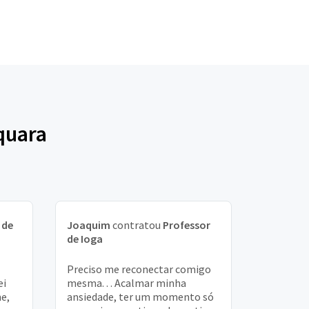
quara
 de
Joaquim
contratou
Professor
de Ioga
Preciso me reconectar comigo
ei
mesma. . . Acalmar minha
ne,
ansiedade, ter um momento só