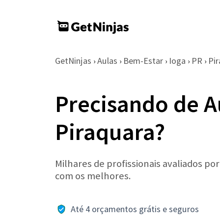
GetNinjas
Aulas
Bem-Estar
Ioga
PR
Pi
›
›
›
›
›
Precisando de A
Piraquara?
Milhares de profissionais avaliados po
com os melhores.
Até 4 orçamentos grátis e seguros