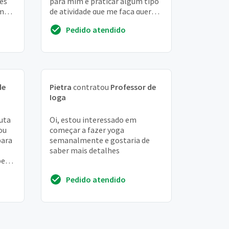
es
para mim e praticar algum tipo
em
de atividade que me faça querer
m
sair de casa e vencer a
Pedido atendido
procrastinação
de
Pietra
contratou
Professor de
Ioga
uta
Oi, estou interessado em
ou
começar a fazer yoga
para
semanalmente e gostaria de
saber mais detalhes
per
e mta
Pedido atendido