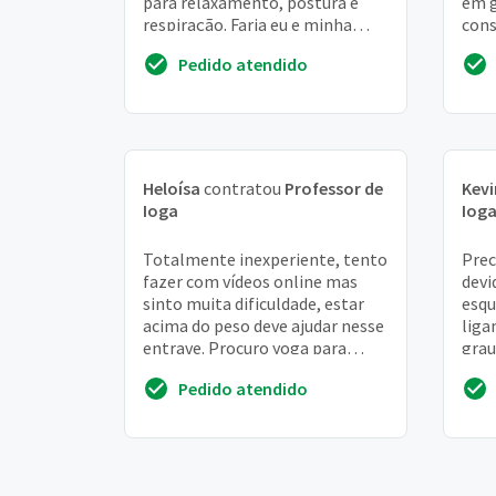
para relaxamento, postura e
em g
respiração. Faria eu e minha
cons
filha de 12 anos
da r
Pedido atendido
Heloísa
contratou
Professor de
Kevi
Ioga
Iog
Totalmente inexperiente, tento
Prec
fazer com vídeos online mas
devi
sinto muita dificuldade, estar
esqu
acima do peso deve ajudar nesse
liga
entrave. Procuro yoga para
grau
melhora de vida, o pouco que
com 
Pedido atendido
estou faz...