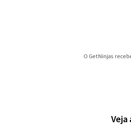
O GetNinjas receb
Veja