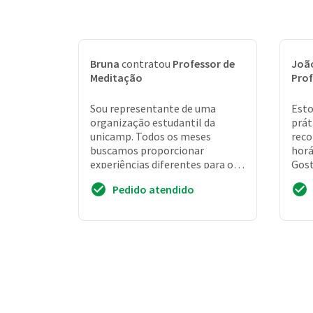
Bruna
contratou
Professor de
Joã
Meditação
Prof
Sou representante de uma
Esto
organização estudantil da
prát
unicamp. Todos os meses
reco
buscamos proporcionar
horá
experiências diferentes para os
Gos
nossos membros e neste mês
ajud
Pedido atendido
gostaríamos de algo voltado à
sent
m...