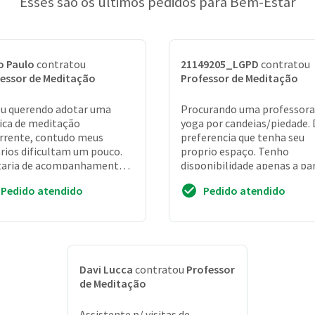
Esses são os últimos pedidos para Bem-Estar
o Paulo
contratou
21149205_LGPD
contratou
essor de Meditação
Professor de Meditação
u querendo adotar uma
Procurando uma professora
ica de meditação
yoga por candeias/piedade. 
rrente, contudo meus
preferencia que tenha seu
rios dificultam um pouco.
proprio espaço. Tenho
taria de acompanhamento e
disponibilidade apenas a par
a de um profissional nesse
das 19h
Pedido atendido
Pedido atendido
ido
Davi Lucca
contratou
Professor
de Meditação
Assistente p/ visitas de