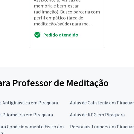
memória e bem-estar
(aclimação). Busco parceria com
perfil empático (área de
meditação/saúde) para me
acompanhar em visitas de
Pedido atendido
terapia da reminiscência. Foco
em c...
para Professor de Meditação
e Antiginástica em Piraquara
Aulas de Calistenia em Piraqua
e Pliometria em Piraquara
Aulas de RPG em Piraquara
para Condicionamento Físico em
Personais Trainers em Piraqua
ara