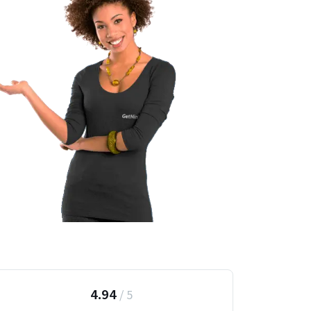
4.94
/
5