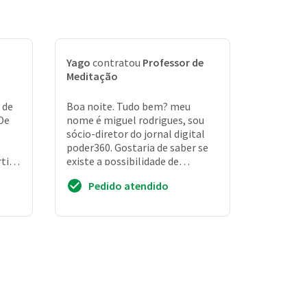
Yago
contratou
Professor de
Meditação
 de
Boa noite. Tudo bem? meu
De
nome é miguel rodrigues, sou
sócio-diretor do jornal digital
poder360. Gostaria de saber se
tir
existe a possibilidade de
fecharmos um pacote de aulas
Pedido atendido
presenciais de ...