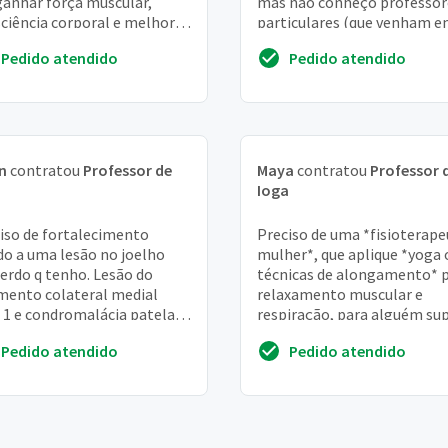
anhar força muscular,
mas não conheço professor
ciência corporal e melhor
particulares (que venham 
espiração
casa) dessa modalidade, ne
Pedido atendido
Pedido atendido
tenho noções de valor...
n
contratou
Professor de
Maya
contratou
Professor 
a
Ioga
iso de fortalecimento
Preciso de uma *fisioterape
do a uma lesão no joelho
mulher*, que aplique *yoga 
erdo q tenho. Lesão do
técnicas de alongamento* 
mento colateral medial
relaxamento muscular e
 1 e condromalácia patelar
respiração, para alguém su
fissura medial
iniciante com problemas d
Pedido atendido
Pedido atendido
dor na atm. ...