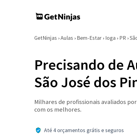
GetNinjas
Aulas
Bem-Estar
Ioga
PR
São
›
›
›
›
›
Precisando de A
São José dos Pi
Milhares de profissionais avaliados po
com os melhores.
Até 4 orçamentos grátis e seguros