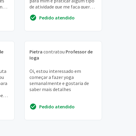
es
para mim e praticar algum tipo
em
de atividade que me faça querer
m
sair de casa e vencer a
Pedido atendido
procrastinação
de
Pietra
contratou
Professor de
Ioga
uta
Oi, estou interessado em
ou
começar a fazer yoga
para
semanalmente e gostaria de
saber mais detalhes
per
e mta
Pedido atendido