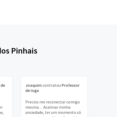
dos Pinhais
 de
Joaquim
contratou
Professor
de Ioga
Preciso me reconectar comigo
ei
mesma. . . Acalmar minha
ne,
ansiedade, ter um momento só