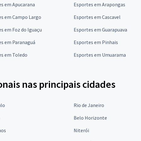
es em Apucarana
Esportes em Arapongas
es em Campo Largo
Esportes em Cascavel
es em Foz do Iguaçu
Esportes em Guarapuava
es em Paranaguá
Esportes em Pinhais
es em Toledo
Esportes em Umuarama
onais nas principais cidades
ulo
Rio de Janeiro
a
Belo Horizonte
hos
Niterói