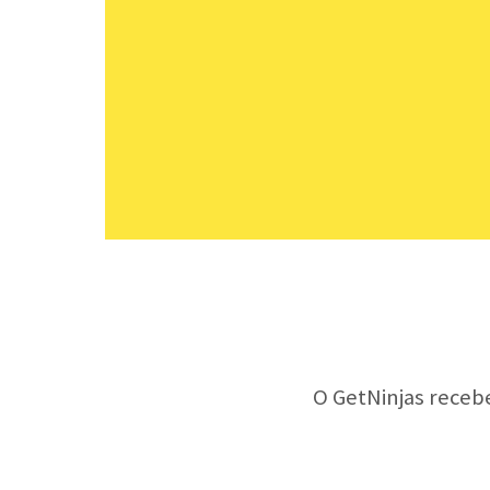
O GetNinjas receb