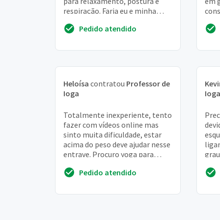
para relaxamento, postura e
em g
respiração. Faria eu e minha
cons
filha de 12 anos
da r
Pedido atendido
Heloísa
contratou
Professor de
Kevi
Ioga
Iog
Totalmente inexperiente, tento
Prec
fazer com vídeos online mas
devi
sinto muita dificuldade, estar
esqu
acima do peso deve ajudar nesse
liga
entrave. Procuro yoga para
grau
melhora de vida, o pouco que
com 
Pedido atendido
estou faz...