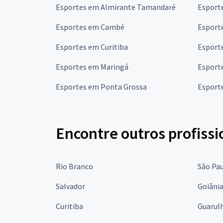
Esportes em Almirante Tamandaré
Esport
Esportes em Cambé
Esport
Esportes em Curitiba
Esport
Esportes em Maringá
Esport
Esportes em Ponta Grossa
Esport
Encontre outros profissi
Rio Branco
São Pa
Salvador
Goiâni
Curitiba
Guarul