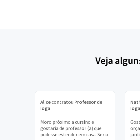
Veja algun
Alice
contratou
Professor de
Nat
Ioga
Iog
Moro próximo a cursino e
Gost
gostaria de professor (a) que
orça
pudesse estender em casa. Seria
jard