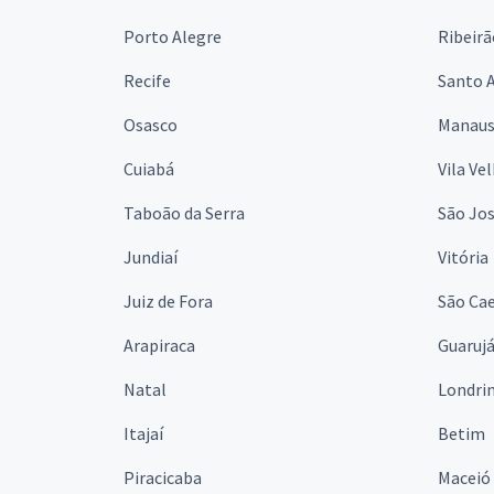
Porto Alegre
Ribeirã
Recife
Santo 
Osasco
Manau
Cuiabá
Vila Ve
Taboão da Serra
São Jo
Jundiaí
Vitória
Juiz de Fora
São Cae
Arapiraca
Guaruj
Natal
Londri
Itajaí
Betim
Piracicaba
Maceió