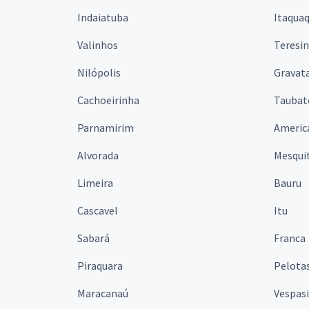
Indaiatuba
Itaqua
Valinhos
Teresi
Nilópolis
Gravata
Cachoeirinha
Taubat
Parnamirim
Americ
Alvorada
Mesqui
Limeira
Bauru
Cascavel
Itu
Sabará
Franca
Piraquara
Pelota
Maracanaú
Vespas