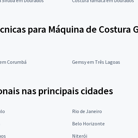
a Siruba em Dourados
Costura Yamata em Dourados
écnicas para Máquina de Costura
 em Corumbá
Gemsy em Três Lagoas
onais nas principais cidades
ulo
Rio de Janeiro
a
Belo Horizonte
hos
Niterói