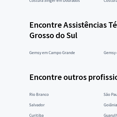
Costura Singer em Dourados
Costur
Encontre Assistências T
Grosso do Sul
Gemsy em Campo Grande
Gemsy
Encontre outros profissi
Rio Branco
São Pa
Salvador
Goiâni
Curitiba
Guarul