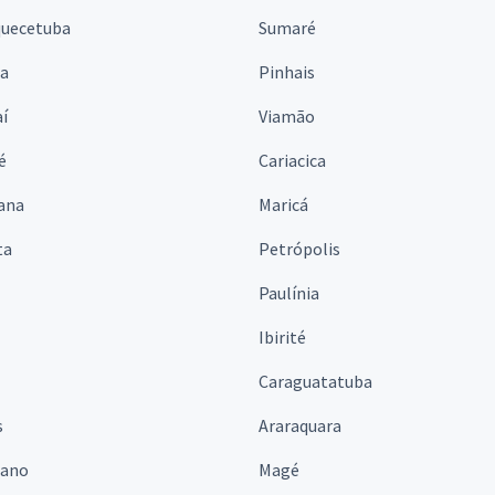
quecetuba
Sumaré
na
Pinhais
í
Viamão
é
Cariacica
ana
Maricá
ta
Petrópolis
Paulínia
Ibirité
Caraguatatuba
s
Araraquara
iano
Magé