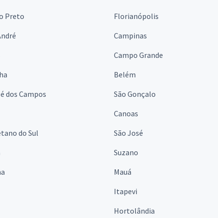
o Preto
Florianópolis
André
Campinas
s
Campo Grande
lha
Belém
sé dos Campos
São Gonçalo
Canoas
tano do Sul
São José
á
Suzano
na
Mauá
Itapevi
Hortolândia