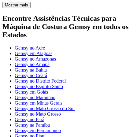
Mostrar mais
Encontre Assistências Técnicas para
Máquina de Costura Gemsy em todos os
Estados
Gemsy no Acre
Gemsy em Alagoas
Gemsy no Amazonas
Gemsy no Amapá
Gemsy na Bahia
Gemsy no Ceará
Gemsy no Distrito Federal
Gemsy no Espírito Santo
Gemsy em Goiás
Gemsy no Maranhão
Gemsy em Minas Gerais
Gemsy no Mato Grosso do Sul
Gemsy no Mato Grosso
Gemsy no Pará
Gemsy na Paraíba
Gemsy em Pernambuco
Gemsy no Piauí