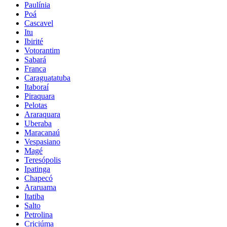
Paulínia
Poá
Cascavel
Itu
Ibirité
Votorantim
Sabará
Franca
Caraguatatuba
Itaboraí
Piraquara
Pelotas
Araraquara
Uberaba
Maracanaú
Vespasiano
Magé
Teresópolis
Ipatinga
Chapecó
Araruama
Itatiba
Salto
Petrolina
Criciúma