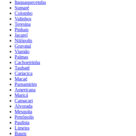
Itaquaquecetuba
Sumaré
Colombo
Valinhos
Teresina
Pinhais
Jacareí
Nilópolis
Gravataí
Viamão
Palmas
Cachoeirinha
Taubaté
Cariacica
Macaé
Parnamirim
Americana
Maricá
Camaçari
Alvorada
Mesquita
Petrópolis
Paulista
Limeira
Bauru