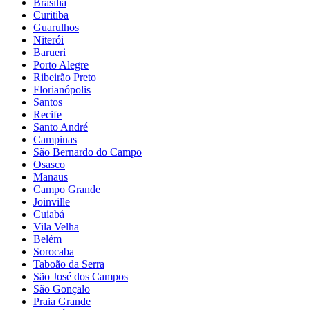
Brasília
Curitiba
Guarulhos
Niterói
Barueri
Porto Alegre
Ribeirão Preto
Florianópolis
Santos
Recife
Santo André
Campinas
São Bernardo do Campo
Osasco
Manaus
Campo Grande
Joinville
Cuiabá
Vila Velha
Belém
Sorocaba
Taboão da Serra
São José dos Campos
São Gonçalo
Praia Grande