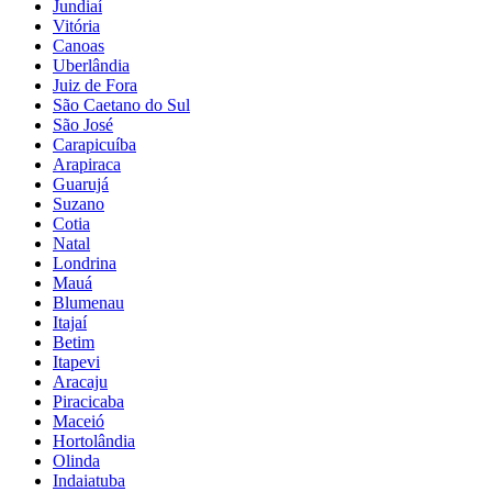
Jundiaí
Vitória
Canoas
Uberlândia
Juiz de Fora
São Caetano do Sul
São José
Carapicuíba
Arapiraca
Guarujá
Suzano
Cotia
Natal
Londrina
Mauá
Blumenau
Itajaí
Betim
Itapevi
Aracaju
Piracicaba
Maceió
Hortolândia
Olinda
Indaiatuba