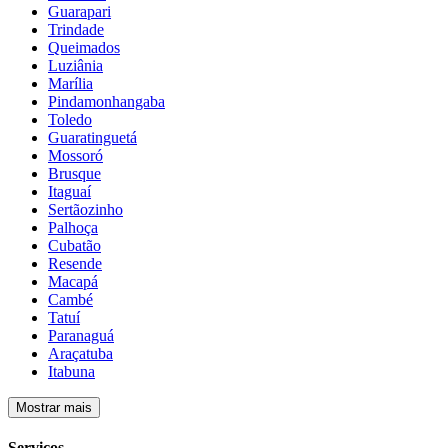
Guarapari
Trindade
Queimados
Luziânia
Marília
Pindamonhangaba
Toledo
Guaratinguetá
Mossoró
Brusque
Itaguaí
Sertãozinho
Palhoça
Cubatão
Resende
Macapá
Cambé
Tatuí
Paranaguá
Araçatuba
Itabuna
Mostrar mais
Serviços