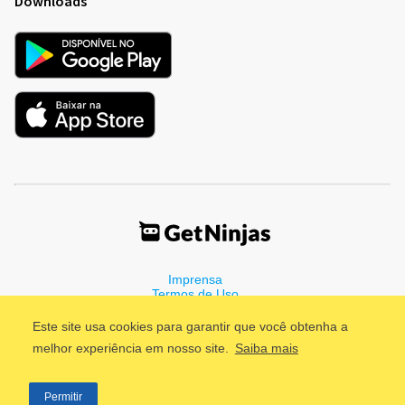
Downloads
Imprensa
Termos de Uso
Política de Privacidade
Este site usa cookies para garantir que você obtenha a
melhor experiência em nosso site.
Saiba mais
©2011 - 2026, GetNinjas LTDA. CNPJ 55.744.877/0001-89 - Rua
Permitir
Dr. Fernandes Coelho, 85 - 3º andar - São Paulo/SP - Brasil