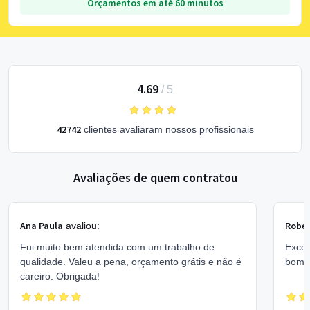
Orçamentos em até 60 minutos
4.69
/
5
42742
clientes avaliaram nossos profissionais
Avaliações de quem contratou
Ana Paula
Rober
avaliou:
Fui muito bem atendida com um trabalho de
Excel
qualidade. Valeu a pena, orçamento grátis e não é
bom 
careiro. Obrigada!