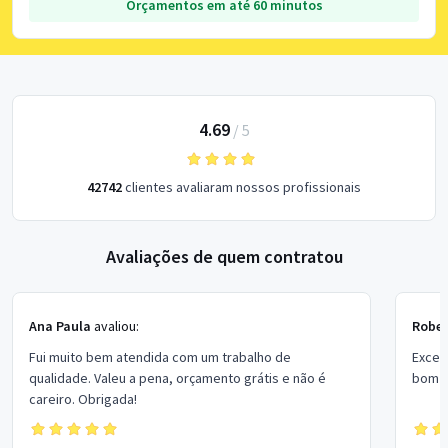
Orçamentos em até 60 minutos
4.69
/
5
42742
clientes avaliaram nossos profissionais
Avaliações de quem contratou
Ana Paula
avaliou:
Rober
Fui muito bem atendida com um trabalho de
Excel
qualidade. Valeu a pena, orçamento grátis e não é
bom p
careiro. Obrigada!