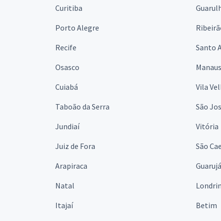
Curitiba
Guarul
Porto Alegre
Ribeirã
Recife
Santo 
Osasco
Manau
Cuiabá
Vila Ve
Taboão da Serra
São Jo
Jundiaí
Vitória
Juiz de Fora
São Cae
Arapiraca
Guaruj
Natal
Londri
Itajaí
Betim