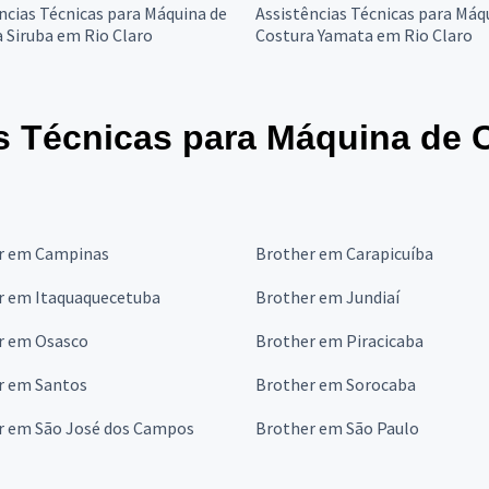
ncias Técnicas para Máquina de
Assistências Técnicas para Máq
 Siruba em Rio Claro
Costura Yamata em Rio Claro
s Técnicas para Máquina de 
r em Campinas
Brother em Carapicuíba
r em Itaquaquecetuba
Brother em Jundiaí
r em Osasco
Brother em Piracicaba
r em Santos
Brother em Sorocaba
r em São José dos Campos
Brother em São Paulo