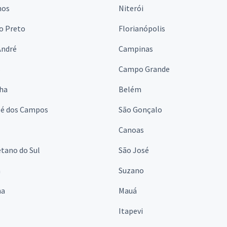
hos
Niterói
o Preto
Florianópolis
André
Campinas
s
Campo Grande
lha
Belém
sé dos Campos
São Gonçalo
Canoas
tano do Sul
São José
á
Suzano
na
Mauá
Itapevi