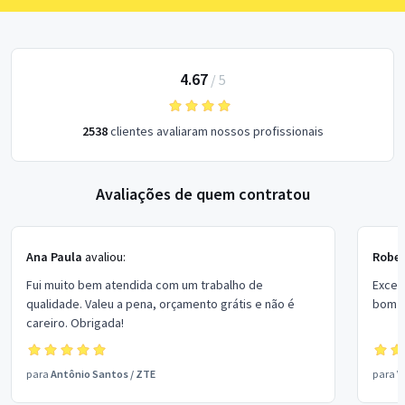
4.67
/
5
2538
clientes avaliaram nossos profissionais
Avaliações de quem contratou
Ana Paula
avaliou:
Rober
Fui muito bem atendida com um trabalho de
Excel
qualidade. Valeu a pena, orçamento grátis e não é
bom p
careiro. Obrigada!
para
Antônio Santos
/
ZTE
para
V