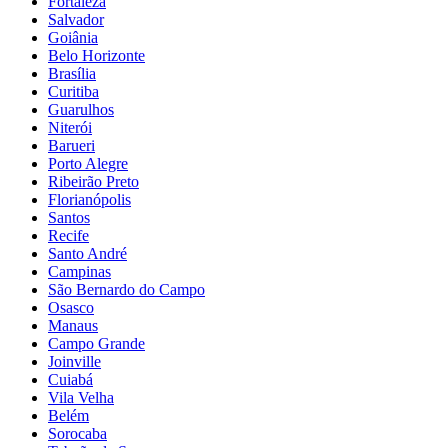
Fortaleza
Salvador
Goiânia
Belo Horizonte
Brasília
Curitiba
Guarulhos
Niterói
Barueri
Porto Alegre
Ribeirão Preto
Florianópolis
Santos
Recife
Santo André
Campinas
São Bernardo do Campo
Osasco
Manaus
Campo Grande
Joinville
Cuiabá
Vila Velha
Belém
Sorocaba