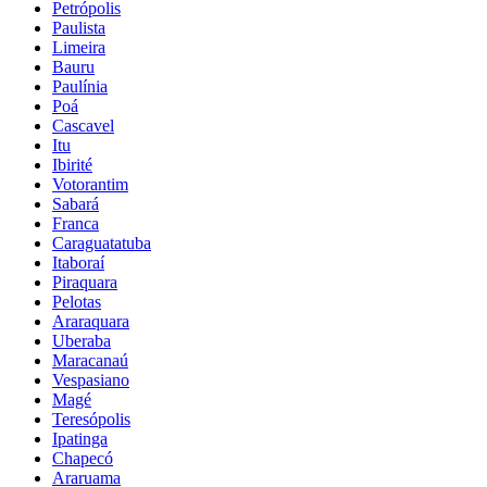
Petrópolis
Paulista
Limeira
Bauru
Paulínia
Poá
Cascavel
Itu
Ibirité
Votorantim
Sabará
Franca
Caraguatatuba
Itaboraí
Piraquara
Pelotas
Araraquara
Uberaba
Maracanaú
Vespasiano
Magé
Teresópolis
Ipatinga
Chapecó
Araruama