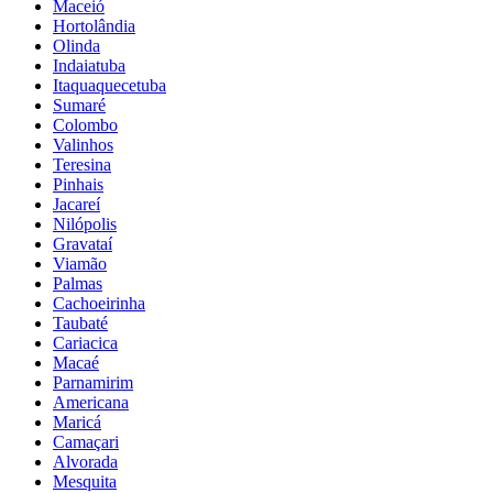
Maceió
Hortolândia
Olinda
Indaiatuba
Itaquaquecetuba
Sumaré
Colombo
Valinhos
Teresina
Pinhais
Jacareí
Nilópolis
Gravataí
Viamão
Palmas
Cachoeirinha
Taubaté
Cariacica
Macaé
Parnamirim
Americana
Maricá
Camaçari
Alvorada
Mesquita