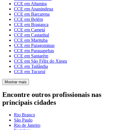
CCE em Altamira
CCE em Ananindeua
CCE em Barcarena
CCE em Belém
CCE em Bragança
CCE em Cametá
CCE em Castanhal
CCE em Marituba
CCE em Paragominas
CCE em Parauapebas
CCE em Santarém
CCE em São Félix do Xingu
CCE em Tailândia
CCE em Tucuruí
Mostrar mais
Encontre outros profissionais nas
principais cidades
Rio Branco
São Paulo
Rio de Janeiro