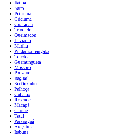
Itatiba
Salto
Petrolina
Criciúma
Guarapari
Trindade
Queimados
Luziânia
Marília
Pindamonhangaba
Toledo
Guaratinguetá
Mossoró
Brusque
Itaguaí
Sertãozinho
Palhoça
Cubatão
Resende
Macapá
Cambé
Tatuí
Paranaguá
Araçatuba
Itabuna