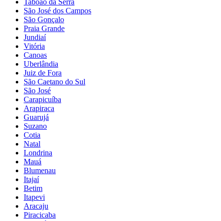
Taboão da Serra
São José dos Campos
São Gonçalo
Praia Grande
Jundiaí
Vitória
Canoas
Uberlândia
Juiz de Fora
São Caetano do Sul
São José
Carapicuíba
Arapiraca
Guarujá
Suzano
Cotia
Natal
Londrina
Mauá
Blumenau
Itajaí
Betim
Itapevi
Aracaju
Piracicaba