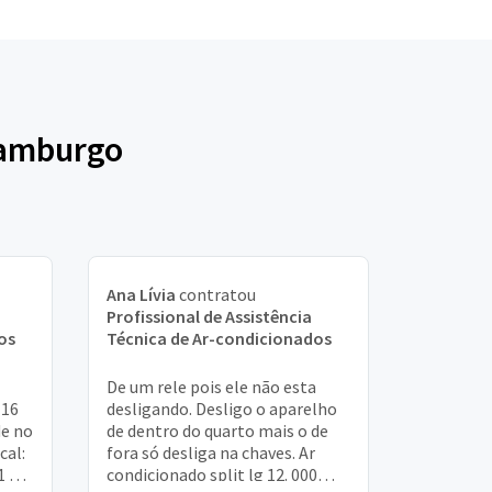
Hamburgo
Ana Lívia
contratou
Profissional de Assistência
os
Técnica de Ar-condicionados
De um rele pois ele não esta
 16
desligando. Desligo o aparelho
de no
de dentro do quarto mais o de
cal:
fora só desliga na chaves. Ar
1 10
condicionado split lg 12. 000