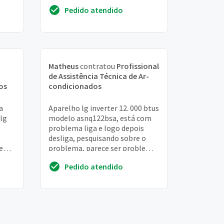
btus. Orçamento por telefone
Pedido atendido
Matheus
contratou
Profissional
de Assistência Técnica de Ar-
os
condicionados
a
Aparelho lg inverter 12. 000 btus
 lg
modelo asnq122bsa, está com
problema liga e logo depois
desliga, pesquisando sobre o
e
problema, parece ser problema
no motor ventilador
Pedido atendido
...
evaporadora, preci...