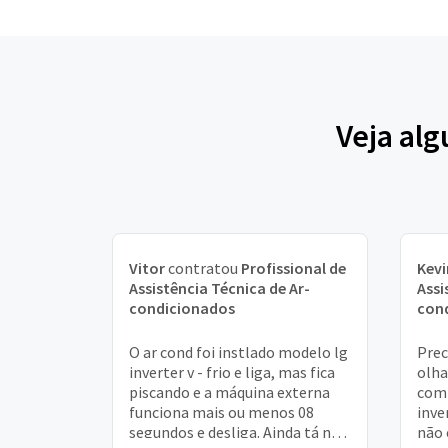
Veja al
Vitor
contratou
Profissional de
Kevi
Assistência Técnica de Ar-
Assi
condicionados
con
O ar cond foi instlado modelo lg
Prec
inverter v - frio e liga, mas fica
olha
piscando e a máquina externa
com
funciona mais ou menos 08
inve
segundos e desliga. Ainda tá na
não 