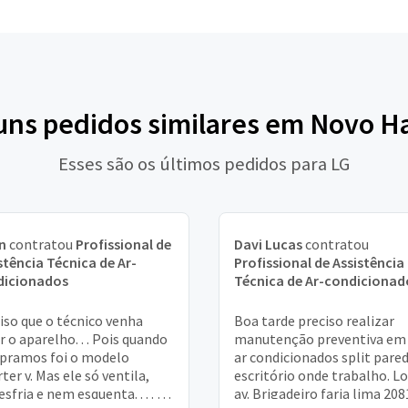
guns pedidos similares em Novo 
Esses são os últimos pedidos para LG
n
contratou
Profissional de
Davi Lucas
contratou
stência Técnica de Ar-
Profissional de Assistência
dicionados
Técnica de Ar-condicionad
iso que o técnico venha
Boa tarde preciso realizar
r o aparelho. . . Pois quando
manutenção preventiva em
pramos foi o modelo
ar condicionados split pare
rter v. Mas ele só ventila,
escritório onde trabalho. Lo
esfria e nem esquenta. . . . E
av. Brigadeiro faria lima 208