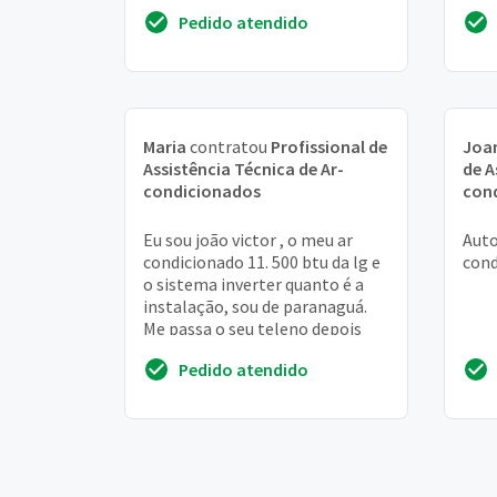
garantia. Preciso saber se vcs s...
o ou
Pedido atendido
barul
Maria
contratou
Profissional de
Joa
Assistência Técnica de Ar-
de A
condicionados
con
Eu sou joão victor , o meu ar
Auto
condicionado 11. 500 btu da lg e
cond
o sistema inverter quanto é a
instalação, sou de paranaguá.
Me passa o seu teleno depois
Pedido atendido