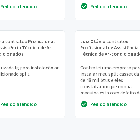
tro aparelho está com um
andar conj 101 jardim
Pedido atendido
Pedido atendido
h...
paulistano...
na
contratou
Profissional
Luiz Otávio
contratou
ssistência Técnica de Ar-
Profissional de Assistência
dicionados
Técnica de Ar-condicionad
rizada lg para instalação ar
Contratei uma empresa par
icionado split
instalar meu split casset da
de 48 mil btus e eles
constataram que minha
maquina esta com defeito d
fabrica mais eles nao sao
Pedido atendido
Pedido atendido
credenciados da lg eu preciso 