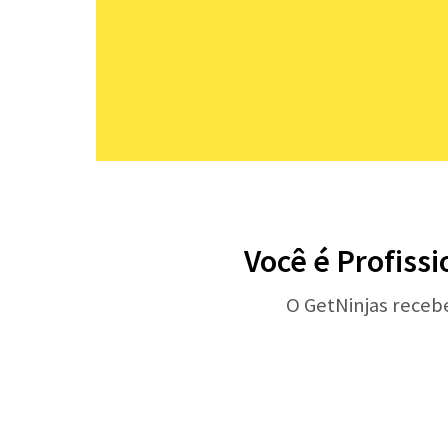
Você é Profissi
O GetNinjas receb