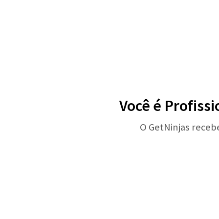
Você é Profissi
O GetNinjas receb