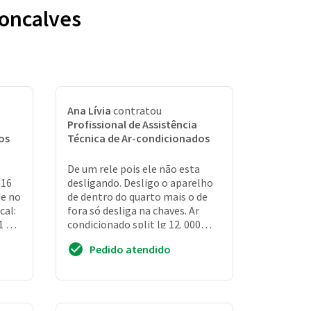
Goncalves
Ana Lívia
contratou
Profissional de Assistência
os
Técnica de Ar-condicionados
De um rele pois ele não esta
 16
desligando. Desligo o aparelho
de no
de dentro do quarto mais o de
cal:
fora só desliga na chaves. Ar
1 10
condicionado split lg 12. 000
btus. Orçamento por telefone
Pedido atendido