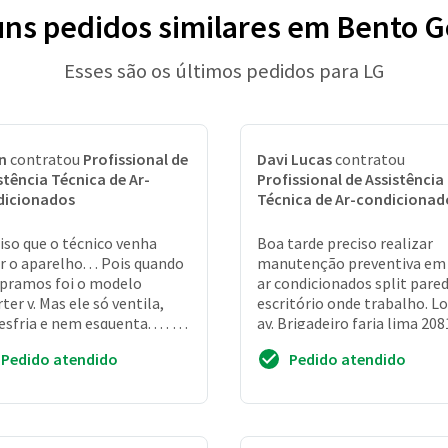
uns pedidos similares em Bento 
Esses são os últimos pedidos para LG
n
contratou
Profissional de
Davi Lucas
contratou
stência Técnica de Ar-
Profissional de Assistência
dicionados
Técnica de Ar-condicionad
iso que o técnico venha
Boa tarde preciso realizar
r o aparelho. . . Pois quando
manutenção preventiva em
pramos foi o modelo
ar condicionados split pare
rter v. Mas ele só ventila,
escritório onde trabalho. Lo
esfria e nem esquenta. . . . E
av. Brigadeiro faria lima 208
tro aparelho está com um
andar conj 101 jardim
Pedido atendido
Pedido atendido
h...
paulistano...