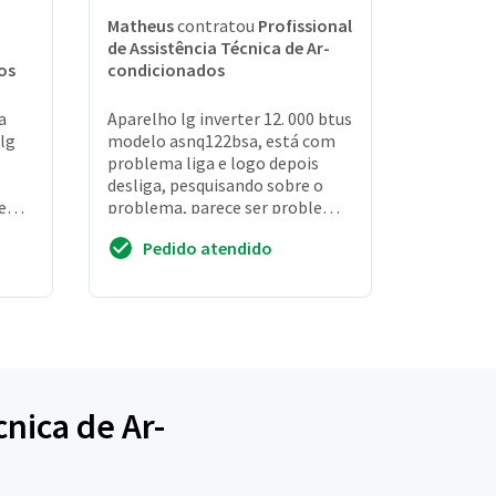
Matheus
contratou
Profissional
de Assistência Técnica de Ar-
os
condicionados
a
Aparelho lg inverter 12. 000 btus
 lg
modelo asnq122bsa, está com
problema liga e logo depois
desliga, pesquisando sobre o
e
problema, parece ser problema
no motor ventilador
Pedido atendido
...
evaporadora, preci...
cnica de Ar-