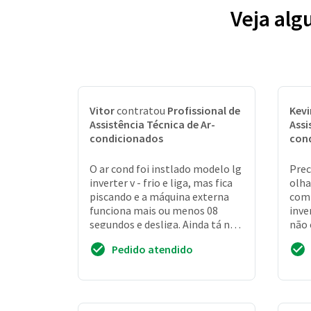
Veja alg
Vitor
contratou
Profissional de
Kevi
Assistência Técnica de Ar-
Assi
condicionados
con
O ar cond foi instlado modelo lg
Prec
inverter v - frio e liga, mas fica
olha
piscando e a máquina externa
com
funciona mais ou menos 08
inve
segundos e desliga. Ainda tá na
não 
garantia. Preciso saber se vcs s...
o ou
Pedido atendido
barul