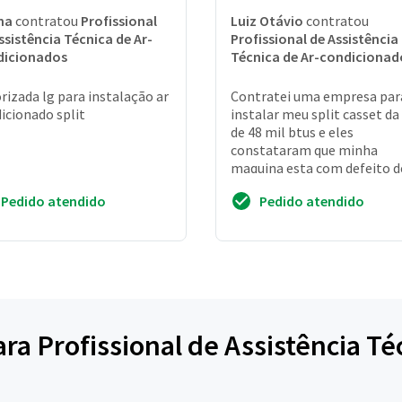
na
contratou
Profissional
Luiz Otávio
contratou
ssistência Técnica de Ar-
Profissional de Assistência
dicionados
Técnica de Ar-condicionad
rizada lg para instalação ar
Contratei uma empresa par
icionado split
instalar meu split casset da
de 48 mil btus e eles
constataram que minha
maquina esta com defeito d
fabrica mais eles nao sao
Pedido atendido
Pedido atendido
credenciados da lg eu preciso 
ara Profissional de Assistência Té