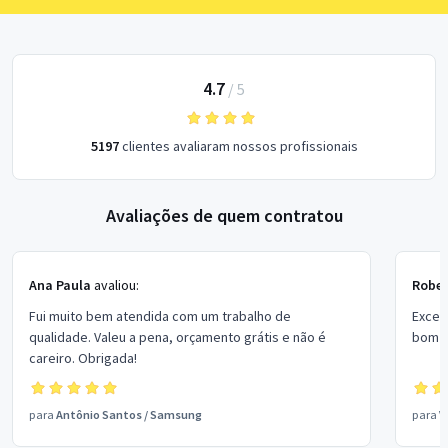
4.7
/
5
5197
clientes avaliaram nossos profissionais
Avaliações de quem contratou
Ana Paula
avaliou:
Rober
Fui muito bem atendida com um trabalho de
Excel
qualidade. Valeu a pena, orçamento grátis e não é
bom p
careiro. Obrigada!
para
Antônio Santos
/
Samsung
para
V