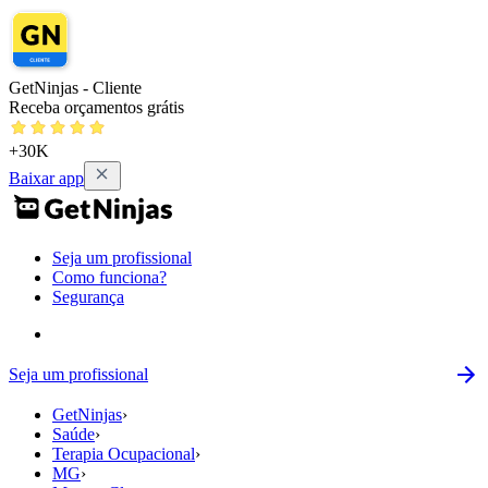
GetNinjas - Cliente
Receba orçamentos grátis
+30K
Baixar app
Seja um profissional
Como funciona?
Segurança
Seja um profissional
GetNinjas
›
Saúde
›
Terapia Ocupacional
›
MG
›