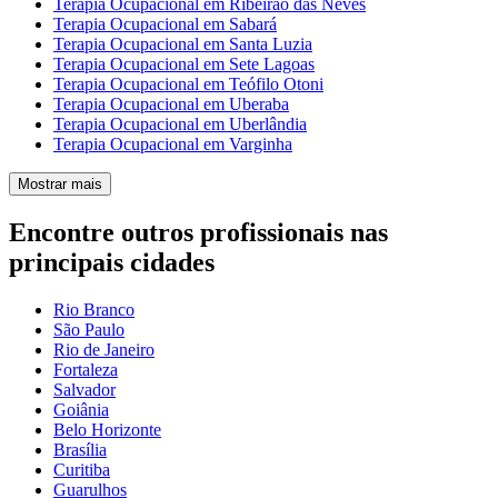
Terapia Ocupacional em Ribeirão das Neves
Terapia Ocupacional em Sabará
Terapia Ocupacional em Santa Luzia
Terapia Ocupacional em Sete Lagoas
Terapia Ocupacional em Teófilo Otoni
Terapia Ocupacional em Uberaba
Terapia Ocupacional em Uberlândia
Terapia Ocupacional em Varginha
Mostrar mais
Encontre outros profissionais nas
principais cidades
Rio Branco
São Paulo
Rio de Janeiro
Fortaleza
Salvador
Goiânia
Belo Horizonte
Brasília
Curitiba
Guarulhos