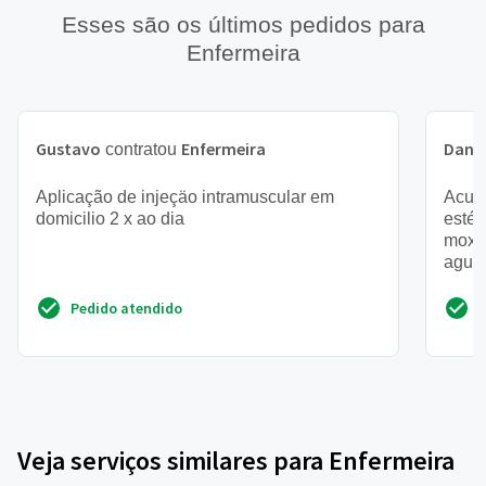
Esses são os últimos pedidos para
Enfermeira
Gustavo
Enfermeira
Danil
contratou
Aplicação de injeçäo intramuscular em
Acupu
domicilio 2 x ao dia
estét
moxa
agulh
poten
Pedido atendido
Veja serviços similares para Enfermeira