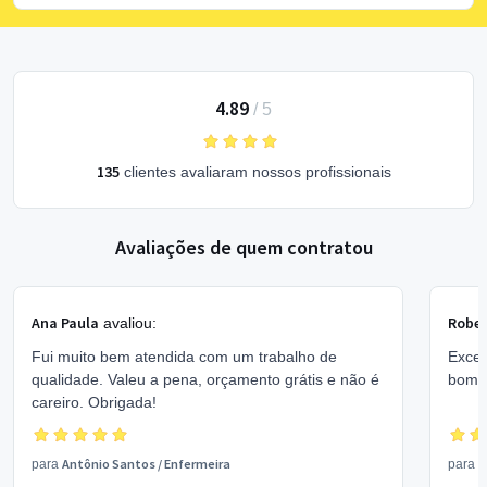
4.89
/
5
135
clientes avaliaram nossos profissionais
Avaliações de quem contratou
Ana Paula
Rober
avaliou:
Fui muito bem atendida com um trabalho de
Excel
qualidade. Valeu a pena, orçamento grátis e não é
bom 
careiro. Obrigada!
Antônio Santos
/
Enfermeira
V
para
para