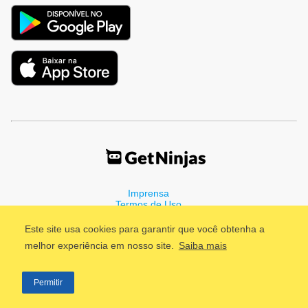
Imprensa
Termos de Uso
Política de Privacidade
Este site usa cookies para garantir que você obtenha a
melhor experiência em nosso site.
Saiba mais
©2011 - 2026, GetNinjas LTDA. CNPJ 55.744.877/0001-89 - Rua
Permitir
Dr. Fernandes Coelho, 85 - 3º andar - São Paulo/SP - Brasil