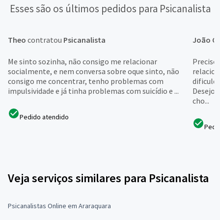
Esses são os últimos pedidos para Psicanalista
Theo
contratou
Psicanalista
João G
Me sinto sozinha, não consigo me relacionar
Preciso
socialmente, e nem conversa sobre oque sinto, não
relacio
consigo me concentrar, tenho problemas com
dificuld
impulsividade e já tinha problemas com suicídio e ...
Desejo 
cho...
Pedido atendido
Pedi
Veja serviços similares para Psicanalista
Psicanalistas Online em Araraquara