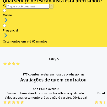
Qual serviço de Psicanalista está precisando?
Online
Presencial
Orçamentos em até 60 minutos
4.82
/
5
777
clientes avaliaram nossos profissionais
Avaliações de quem contratou
Ana Paula
avaliou:
Fui muito bem atendida com um trabalho de qualidade.
Excele
Valeu a pena, orçamento grátis e não é careiro. Obrigada!